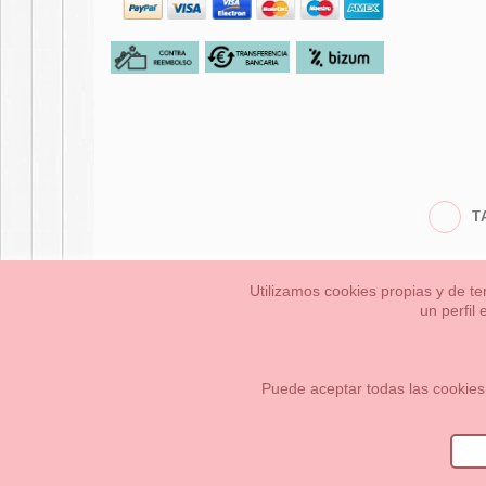
T
Utilizamos cookies propias y de te
un perfil
Bebés
Pequeños/a
Información Legal
Condiciones generales de compra,
Cómo crear tu cuenta OKAA.
Mapa del sitio
Puede aceptar todas las cookies
OKAASPAIN, S.L.
,
Av. Sierra de Graza