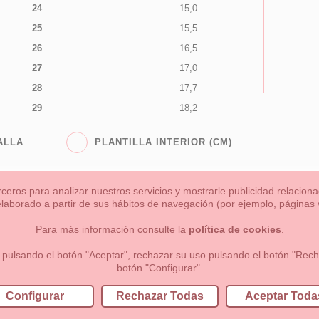
24
15,0
25
15,5
26
16,5
27
17,0
28
17,7
29
18,2
ALLA
PLANTILLA INTERIOR (CM)
rceros para analizar nuestros servicios y mostrarle publicidad relacio
 elaborado a partir de sus hábitos de navegación (por ejemplo, páginas v
s
Niña
Niño
Mamas & Papas
NUEVA COLECCION
OU
Para más información consulte la
política de cookies
.
 formas de pago , política de devoluciones y reembolsos
Privacidad
 pulsando el botón "Aceptar", rechazar su uso pulsando el botón "Recha
botón "Configurar".
lema, nº9 28691 Villanueva de la Cañada Madrid (España)
+34 9
Configurar
Rechazar Todas
Aceptar Toda