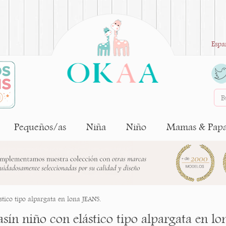
Espa
Pequeños/as
Niña
Niño
Mamas & Pap
tico tipo alpargata en lona JEANS.
sín niño con elástico tipo alpargata en lo