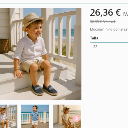
26,36 €
IVA
32,95 €
IVA incl.
Mocasín niño con elást
Talla
22