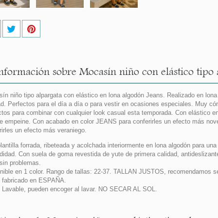
nformación sobre Mocasín niño con elástico tipo 
ín niño tipo alpargata con elástico en lona algodón Jeans. Realizado en lon
ad. Perfectos para el día a día o para vestir en ocasiones especiales. Muy c
ctos para combinar con cualquier look casual esta temporada. Con elástico en
de empeine. Con acabado en color JEANS para conferirles un efecto más nove
rirles un efecto más veraniego.
lantilla forrada, ribeteada y acolchada interiormente en lona algodón para una
idad. Con suela de goma revestida de yute de primera calidad, antideslizante
 sin problemas.
nible en 1 color. Rango de tallas: 22-37. TALLAN JUSTOS, recomendamos sele
 fabricado en ESPAÑA.
Lavable, pueden encoger al lavar. NO SECAR AL SOL.