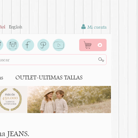
ñol
English
Mi cuenta
0
as
OUTLET-ULTIMAS TALLAS
na JEANS.