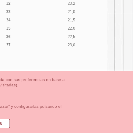
32
20,2
33
21,0
34
21,5
35
22,0
36
22,5
37
23,0
nada con sus preferencias en base a
isitadas).
TLET-ULTIMAS TALLAS
Aviso Legal
Aviso Cookies
Contacto
zar" y configurarlas pulsando el
1 113 89 09
info@okaaspain.com
s