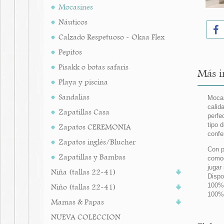
Mocasines
Náuticos
Calzado Respetuoso - Okaa Flex
Pepitos
Pisakk o botas safaris
Más i
Playa y piscina
Sandalias
Mocas
calid
Zapatillas Casa
perfe
tipo 
Zapatos CEREMONIA
confe
Zapatos inglés/Blucher
Con p
Zapatillas y Bambas
comod
jugar
Niña (tallas 22-41)
Dispo
100%
Niño (tallas 22-41)
100% 
Mamas & Papas
NUEVA COLECCION