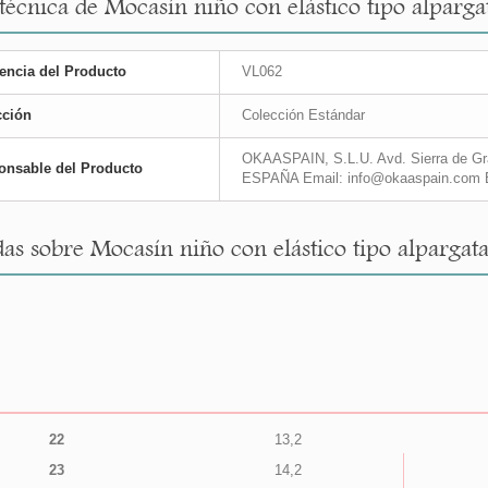
 técnica de Mocasín niño con elástico tipo alparga
encia del Producto
VL062
cción
Colección Estándar
OKAASPAIN, S.L.U. Avd. Sierra de Gra
onsable del Producto
ESPAÑA Email: info@okaaspain.com 
as sobre Mocasín niño con elástico tipo alpargata
22
13,2
23
14,2