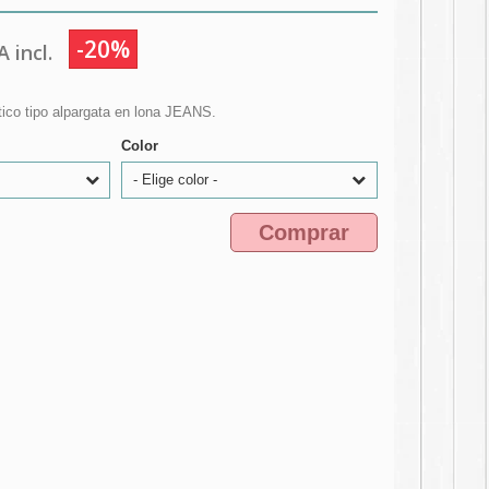
-20%
 incl.
ico tipo alpargata en lona JEANS.
Color
- Elige color -
Comprar