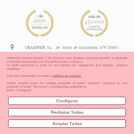
OKAASPAIN, S.L.
,
Av. Sierra de Grazalema, nº9 28691
Villanueva de la Cañada Madrid (España)
Utilizamos cookies propias y de terceros para analizar nuestros servicios y mostrarle
publicidad relacionada con sus preferencias en base a
+34 91 113 89 09
un perfil elaborado a partir de sus hábitos de navegación (por ejemplo, páginas
visitadas).
info@okaaspain.com
Para más información consulte la
política de cookies
.
Puede aceptar todas las cookies pulsando el botón "Aceptar", rechazar su uso
pulsando el botón "Rechazar" y configurarlas pulsando el
Información Legal
botón "Configurar".
Condiciones generales de compra, formas de pago ,
política de devoluciones y reembolsos
Configurar
Privacidad
Aviso Legal
Aviso Cookies
Contacto
Mapa del sitio
Cómo crear tu cuenta OKAA.
Rechazar Todas
Bebés
Pequeños/as
Niña
Niño
Mamas & Papas
Aceptar Todas
NUEVA COLECCION
OUTLET-ULTIMAS TALLAS