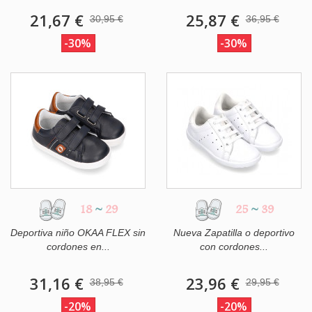
21,67 €
25,87 €
30,95 €
36,95 €
-30%
-30%
18
~
29
25
~
39
Deportiva niño OKAA FLEX sin
Nueva Zapatilla o deportivo
cordones en...
con cordones...
31,16 €
23,96 €
38,95 €
29,95 €
-20%
-20%