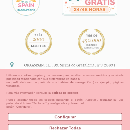
OKAASPAIN, S.L.
,
Av. Sierra de Grazalema, nº9 28691
Villanueva de la Cañada Madrid (España)
Utilizamos cookies propias y de terceros para analizar nuestros servicios y mostrarle
publicidad relacionada con sus preferencias en base a
+34 91 113 89 09
un perfil elaborado a partir de sus hábitos de navegación (por ejemplo, páginas
visitadas).
info@okaaspain.com
Para más información consulte la
política de cookies
.
Puede aceptar todas las cookies pulsando el botón "Aceptar", rechazar su uso
pulsando el botón "Rechazar" y configurarlas pulsando el
Información Legal
botón "Configurar".
Condiciones generales de compra, formas de pago ,
política de devoluciones y reembolsos
Configurar
Privacidad
Aviso Legal
Aviso Cookies
Contacto
Mapa del sitio
Cómo crear tu cuenta OKAA.
Rechazar Todas