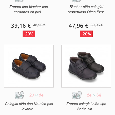
Zapato tipo blucher con
Blucher niño colegial
cordones en piel...
respetuoso Okaa Flex.
39,16 €
47,96 €
48,95 €
59,95 €
-20%
-20%
20
~
34
24
~
34
Colegial niño tipo Náutico piel
Zapato colegial niño tipo
lavable...
Botita sin...