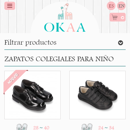
ES
EN
0
Filtrar productos
ZAPATOS COLEGIALES PARA NIÑO
NUEVO
28
~
40
24
~
34