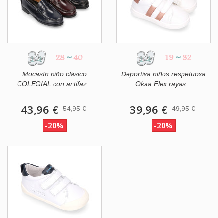
28
~
40
19
~
32
Mocasín niño clásico
Deportiva niños respetuosa
COLEGIAL con antifaz...
Okaa Flex rayas...
43,96 €
39,96 €
54,95 €
49,95 €
-20%
-20%