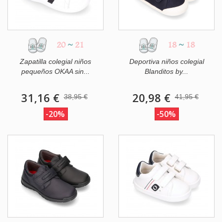
20
~
21
18
~
18
Zapatilla colegial niños
Deportiva niños colegial
pequeños OKAA sin...
Blanditos by...
31,16 €
20,98 €
38,95 €
41,95 €
-20%
-50%