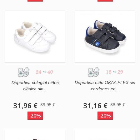
24
~
40
18
~
29
Deportiva colegial niños
Deportiva niño OKAA FLEX sin
clásica sin...
cordones en...
31,96 €
31,16 €
39,95 €
38,95 €
-20%
-20%