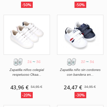
-50%
-50%
24
~
36
20
~
34
Zapatilla niños colegial
Zapatilla niño sin cordones
respetuoso Okaa...
con bandera en...
43,96 €
24,47 €
54,95 €
34,95 €
-20%
-30%