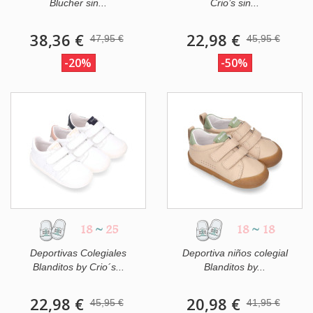
Blucher sin...
Crio’s sin...
38,36 €
22,98 €
47,95 €
45,95 €
-20%
-50%
18
~
25
18
~
18
Deportivas Colegiales
Deportiva niños colegial
Blanditos by Crio´s...
Blanditos by...
22,98 €
20,98 €
45,95 €
41,95 €