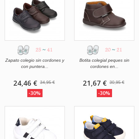
25
~
41
20
~
21
Zapato colegio sin cordones y
Botita colegial peques sin
con puntera...
cordones en...
24,46 €
21,67 €
34,95 €
30,95 €
-30%
-30%