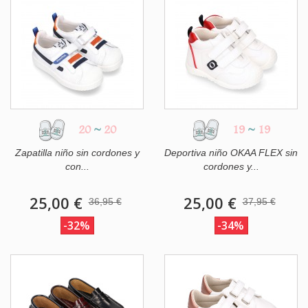
20
~
20
19
~
19
Zapatilla niño sin cordones y
Deportiva niño OKAA FLEX sin
con...
cordones y...
25,00 €
25,00 €
36,95 €
37,95 €
-32%
-34%