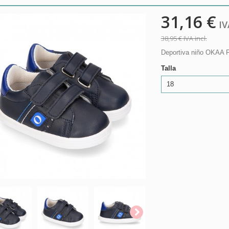
31,16 €
IVA
38,95 €
IVA incl.
Deportiva niño OKAA F
Talla
18