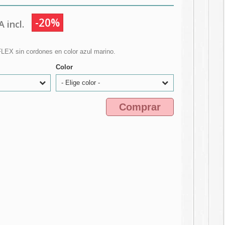
-20%
 incl.
LEX sin cordones en color azul marino.
Color
- Elige color -
Comprar