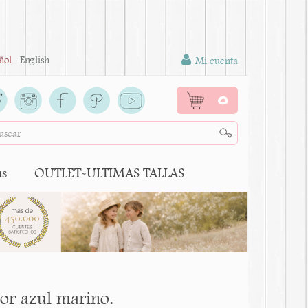
ñol
English
Mi cuenta
0
as
OUTLET-ULTIMAS TALLAS
or azul marino.