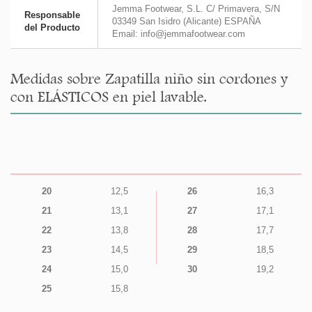
Jemma Footwear, S.L. C/ Primavera, S/N
Responsable
03349 San Isidro (Alicante) ESPAÑA
del Producto
Email: info@jemmafootwear.com
Medidas sobre Zapatilla niño sin cordones y
con ELÁSTICOS en piel lavable.
20
12,5
26
16,3
21
13,1
27
17,1
22
13,8
28
17,7
23
14,5
29
18,5
24
15,0
30
19,2
25
15,8