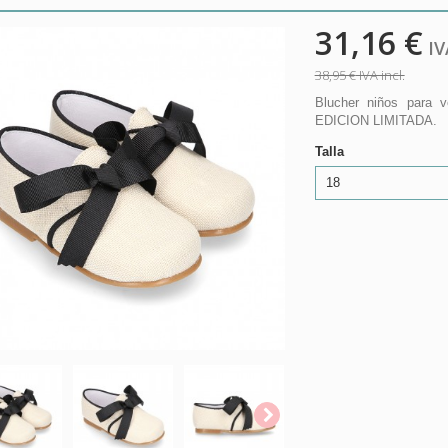
31,16 €
IVA
38,95 €
IVA incl.
Blucher niños para v
EDICION LIMITADA.
Talla
18