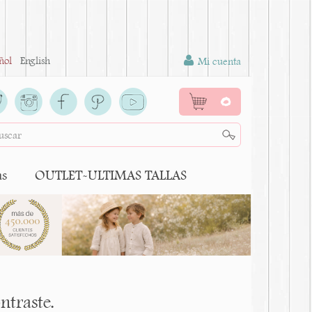
ñol
English
Mi cuenta
0
as
OUTLET-ULTIMAS TALLAS
traste.