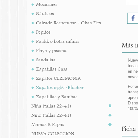
Mocasines
Náuticos
Calzado Respetuoso - Okaa Flex
Pepitos
Pisakk o botas safaris
Más i
Playa y piscina
Sandalias
Nuevo
todas
Zapatillas Casa
en ne
noved
Zapatos CEREMONIA
Forra
Zapatos inglés/Blucher
trans
Zapatillas y Bambas
apren
Dispo
Niña (tallas 22-41)
100%
Niño (tallas 22-41)
Mamas & Papas
Ficha
NUEVA COLECCION