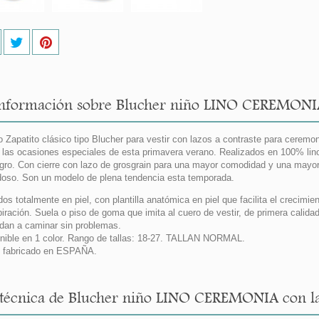
nformación sobre Blucher niño LINO CEREMONIA 
 Zapatito clásico tipo Blucher para vestir con lazos a contraste para ceremo
 las ocasiones especiales de esta primavera verano. Realizados en 100% lino
gro. Con cierre con lazo de grosgrain para una mayor comodidad y una mayo
oso. Son un modelo de plena tendencia esta temporada.
dos totalmente en piel, con plantilla anatómica en piel que facilita el crecimi
piración. Suela o piso de goma que imita al cuero de vestir, de primera calidad,
dan a caminar sin problemas.
nible en 1 color. Rango de tallas: 18-27. TALLAN NORMAL.
 fabricado en ESPAÑA.
 técnica de Blucher niño LINO CEREMONIA con laz