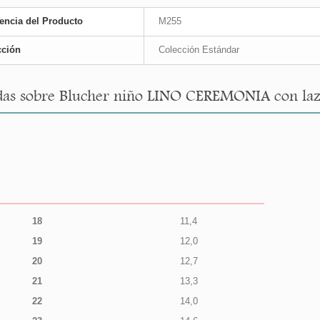
encia del Producto
M255
cción
Colección Estándar
as sobre Blucher niño LINO CEREMONIA con lazos
18
11,4
19
12,0
20
12,7
21
13,3
22
14,0