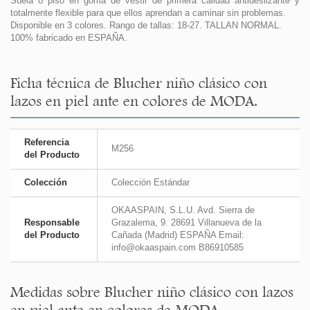
Suela o piso en goma de vestir de primera calidad antideslizante y
totalmente flexible para que ellos aprendan a caminar sin problemas.
Disponible en 3 colores. Rango de tallas: 18-27. TALLAN NORMAL.
100% fabricado en ESPAÑA.
Ficha técnica de Blucher niño clásico con
lazos en piel ante en colores de MODA.
Referencia
M256
del Producto
Colección
Colección Estándar
OKAASPAIN, S.L.U. Avd. Sierra de
Responsable
Grazalema, 9. 28691 Villanueva de la
del Producto
Cañada (Madrid) ESPAÑA Email:
info@okaaspain.com B86910585
Medidas sobre Blucher niño clásico con lazos
en piel ante en colores de MODA.