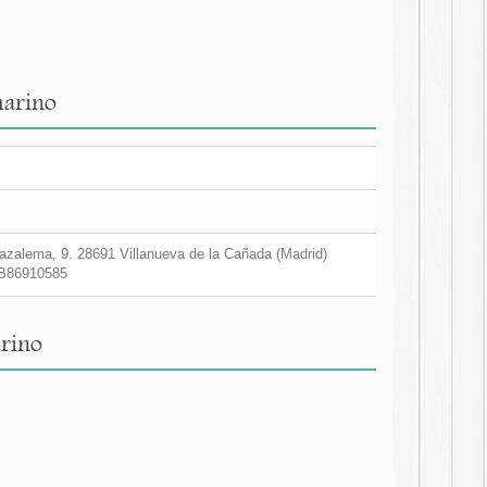
marino
zalema, 9. 28691 Villanueva de la Cañada (Madrid)
B86910585
rino