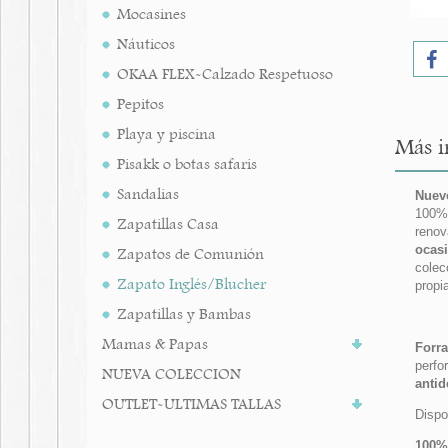
Mocasines
Náuticos
OKAA FLEX-Calzado Respetuoso
Pepitos
Playa y piscina
Más i
Pisakk o botas safaris
Sandalias
Nuevo
100% 
Zapatillas Casa
renov
ocasi
Zapatos de Comunión
colec
Zapato Inglés/Blucher
propi
Zapatillas y Bambas
Mamas & Papas
Forra
perfo
NUEVA COLECCION
antid
OUTLET-ULTIMAS TALLAS
Dispo
100%