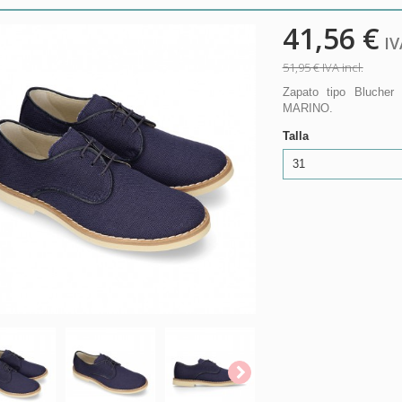
41,56 €
IVA
51,95 €
IVA incl.
Zapato tipo Bluche
MARINO.
Talla
31