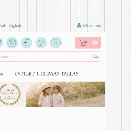
ñol
English
Mi cuenta
0
as
OUTLET-ULTIMAS TALLAS