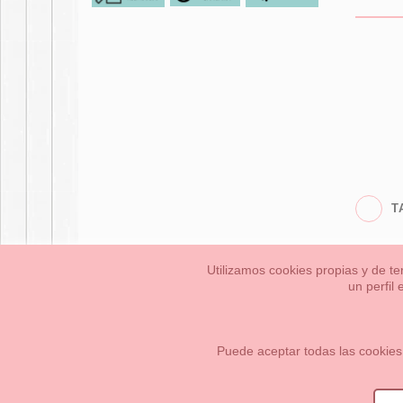
T
Utilizamos cookies propias y de te
un perfil
Bebés
Pequeños/a
Información Legal
Condiciones generales de compra,
Cómo crear tu cuenta OKAA.
Mapa del sitio
Puede aceptar todas las cookies
OKAASPAIN, S.L.
,
Av. Sierra de Graza