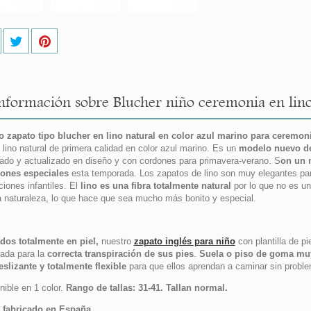
nformación sobre Blucher niño ceremonia en lin
 zapato tipo blucher en lino natural en color azul marino para ceremon
lino natural de primera calidad en color azul marino. Es un
modelo nuevo de
ado y actualizado en diseño y con cordones para primavera-verano. S
on un 
ones especiales
esta temporada. Los zapatos de lino son muy elegantes par
ciones infantiles. El
lino es una fibra totalmente natural
por lo que no es u
a naturaleza, lo que hace que sea mucho más bonito y especial.
dos totalmente en piel,
nuestro
zapato inglés para niño
con plantilla de pi
rada para la
correcta transpiración de sus pies
.
Suela o piso de goma muy
eslizante y totalmente flexible
para que ellos aprendan a caminar sin probl
nible en 1 color.
Rango de tallas: 31-41. Tallan normal.
 fabricado en España