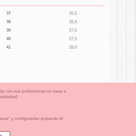
37
25,5
38
26,0
39
27,0
40
27,5
41
28,0
nada con sus preferencias en base a
isitadas).
TLET-ULTIMAS TALLAS
Aviso Legal
Aviso Cookies
Contacto
zar" y configurarlas pulsando el
1 113 89 09
info@okaaspain.com
s