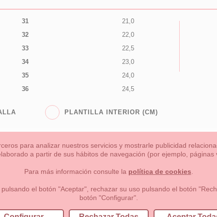
31
21,0
32
22,0
33
22,5
34
23,0
35
24,0
36
24,5
ALLA
PLANTILLA INTERIOR (CM)
rceros para analizar nuestros servicios y mostrarle publicidad relacio
 elaborado a partir de sus hábitos de navegación (por ejemplo, páginas v
s
Niña
Niño
Mamas & Papas
NUEVA COLECCION
OU
Para más información consulte la
política de cookies
.
 formas de pago , política de devoluciones y reembolsos
Privacidad
 pulsando el botón "Aceptar", rechazar su uso pulsando el botón "Recha
botón "Configurar".
lema, nº9 28691 Villanueva de la Cañada Madrid (España)
+34 9
Configurar
Rechazar Todas
Aceptar Toda