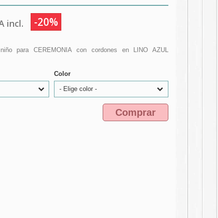
-20%
 incl.
r niño para CEREMONIA con cordones en LINO AZUL
Color
- Elige color -
Comprar