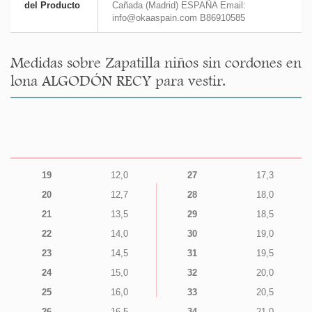
del Producto
Cañada (Madrid) ESPAÑA Email:
info@okaaspain.com B86910585
Medidas sobre Zapatilla niños sin cordones en
lona ALGODÓN RECY para vestir.
19
12,0
27
17,3
20
12,7
28
18,0
21
13,5
29
18,5
22
14,0
30
19,0
23
14,5
31
19,5
24
15,0
32
20,0
25
16,0
33
20,5
26
16,5
34
21,0