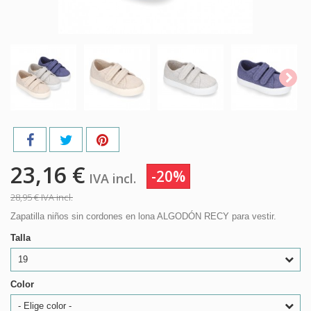
23,16 €
-20%
IVA incl.
28,95 €
IVA incl.
Zapatilla niños sin cordones en lona ALGODÓN RECY para vestir.
Talla
19
Color
- Elige color -