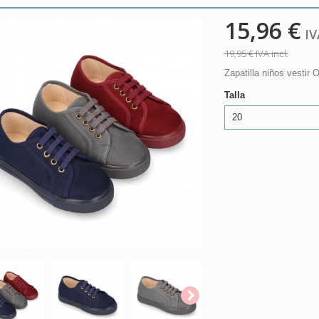
15,96 €
IVA
19,95 €
IVA incl.
Zapatilla niños vestir
Talla
20