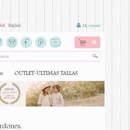
ñol
English
Mi cuenta
0
as
OUTLET-ULTIMAS TALLAS
rdones.