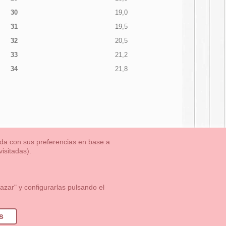
30
19,0
31
19,5
32
20,5
33
21,2
34
21,8
nada con sus preferencias en base a
isitadas).
TLET-ULTIMAS TALLAS
Aviso Legal
Aviso Cookies
Contacto
zar" y configurarlas pulsando el
1 113 89 09
info@okaaspain.com
s