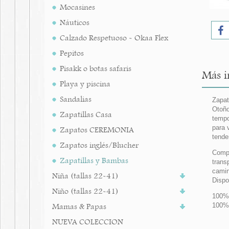
Mocasines
Náuticos
Calzado Respetuoso - Okaa Flex
Pepitos
Pisakk o botas safaris
Más i
Playa y piscina
Sandalias
Zapat
Otoño
Zapatillas Casa
tempo
para 
Zapatos CEREMONIA
tende
Zapatos inglés/Blucher
Compl
Zapatillas y Bambas
trans
camin
Niña (tallas 22-41)
Dispo
Niño (tallas 22-41)
100% 
Mamas & Papas
100%
NUEVA COLECCION