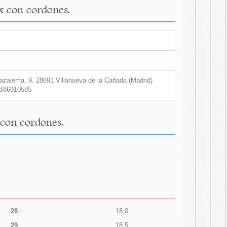
ex con cordones.
zalema, 9. 28691 Villanueva de la Cañada (Madrid)
B86910585
 con cordones.
28
18,0
29
18,5