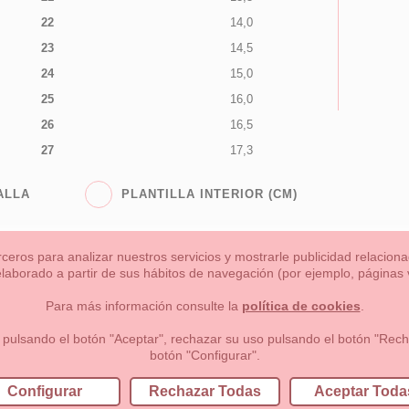
22
14,0
23
14,5
24
15,0
25
16,0
26
16,5
27
17,3
ALLA
PLANTILLA INTERIOR (CM)
rceros para analizar nuestros servicios y mostrarle publicidad relacio
 elaborado a partir de sus hábitos de navegación (por ejemplo, páginas v
s
Niña
Niño
Mamas & Papas
NUEVA COLECCION
OU
Para más información consulte la
política de cookies
.
 formas de pago , política de devoluciones y reembolsos
Privacidad
 pulsando el botón "Aceptar", rechazar su uso pulsando el botón "Recha
botón "Configurar".
lema, nº9 28691 Villanueva de la Cañada Madrid (España)
+34 9
Configurar
Rechazar Todas
Aceptar Toda