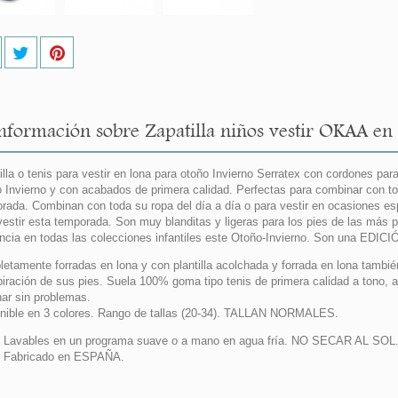
nformación sobre Zapatilla niños vestir OKAA en 
illa o tenis para vestir en lona para otoño Invierno Serratex con cordones par
 Invierno y con acabados de primera calidad. Perfectas para combinar con 
rada. Combinan con toda su ropa del día a día o para vestir en ocasiones esp
vestir esta temporada. Son muy blanditas y ligeras para los pies de las má
ncia en todas las colecciones infantiles este Otoño-Invierno. Son una ED
etamente forradas en lona y con plantilla acolchada y forrada en lona tambi
piración de sus pies. Suela 100% goma tipo tenis de primera calidad a tono, an
ar sin problemas.
nible en 3 colores. Rango de tallas (20-34). TALLAN NORMALES.
Lavables en un programa suave o a mano en agua fría. NO SECAR AL SOL
 Fabricado en ESPAÑA.