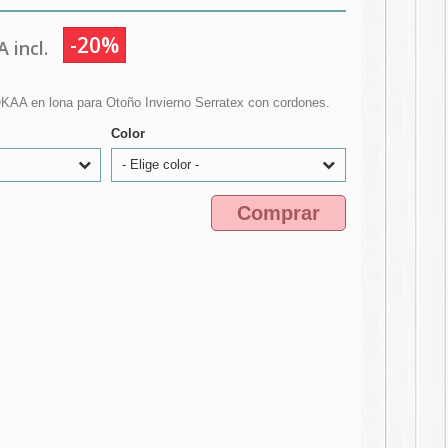
-20%
 incl.
 OKAA en lona para Otoño Invierno Serratex con cordones.
Color
- Elige color -
Comprar