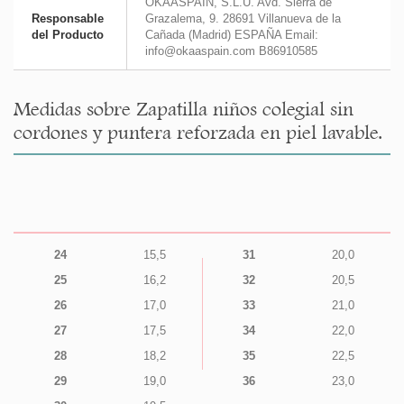
OKAASPAIN, S.L.U. Avd. Sierra de
Responsable
Grazalema, 9. 28691 Villanueva de la
del Producto
Cañada (Madrid) ESPAÑA Email:
info@okaaspain.com B86910585
Medidas sobre Zapatilla niños colegial sin
cordones y puntera reforzada en piel lavable.
24
15,5
31
20,0
25
16,2
32
20,5
26
17,0
33
21,0
27
17,5
34
22,0
28
18,2
35
22,5
29
19,0
36
23,0