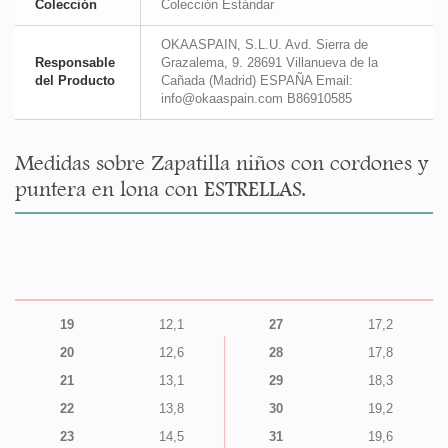
Colección
Colección Estándar
OKAASPAIN, S.L.U. Avd. Sierra de
Responsable
Grazalema, 9. 28691 Villanueva de la
del Producto
Cañada (Madrid) ESPAÑA Email:
info@okaaspain.com B86910585
Medidas sobre Zapatilla niños con cordones y
puntera en lona con ESTRELLAS.
19
12,1
27
17,2
20
12,6
28
17,8
21
13,1
29
18,3
22
13,8
30
19,2
23
14,5
31
19,6