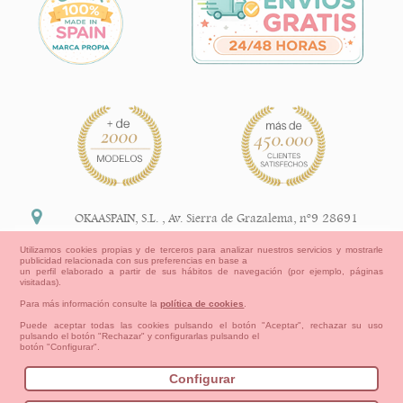
OKAASPAIN, S.L.
,
Av. Sierra de Grazalema, nº9 28691
Villanueva de la Cañada Madrid (España)
Utilizamos cookies propias y de terceros para analizar nuestros servicios y mostrarle
publicidad relacionada con sus preferencias en base a
+34 91 113 89 09
un perfil elaborado a partir de sus hábitos de navegación (por ejemplo, páginas
visitadas).
info@okaaspain.com
Para más información consulte la
política de cookies
.
Puede aceptar todas las cookies pulsando el botón "Aceptar", rechazar su uso
pulsando el botón "Rechazar" y configurarlas pulsando el
Información Legal
botón "Configurar".
Condiciones generales de compra, formas de pago ,
política de devoluciones y reembolsos
Configurar
Privacidad
Aviso Legal
Aviso Cookies
Contacto