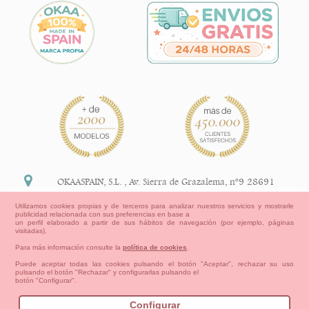
OKAASPAIN, S.L.
,
Av. Sierra de Grazalema, nº9 28691
Villanueva de la Cañada Madrid (España)
Utilizamos cookies propias y de terceros para analizar nuestros servicios y mostrarle
publicidad relacionada con sus preferencias en base a
+34 91 113 89 09
un perfil elaborado a partir de sus hábitos de navegación (por ejemplo, páginas
visitadas).
info@okaaspain.com
Para más información consulte la
política de cookies
.
Puede aceptar todas las cookies pulsando el botón "Aceptar", rechazar su uso
pulsando el botón "Rechazar" y configurarlas pulsando el
Información Legal
botón "Configurar".
Condiciones generales de compra, formas de pago ,
política de devoluciones y reembolsos
Configurar