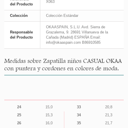
X063
del Producto
Colección
Colección Estándar
OKAASPAIN, S.L.U. Avd. Sierra de
Responsable
Grazalema, 9. 28691 Villanueva de la
del Producto
Cañada (Madrid) ESPAÑA Email:
info@okaaspain.com B86910585
Medidas sobre Zapatilla niños CASUAL OKAA
con puntera y cordones en colores de moda.
24
15,0
33
20,8
25
15,3
34
21,3
26
16,0
35
21,7