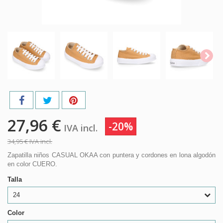
27,96 €
-20%
IVA incl.
34,95 €
IVA incl.
Zapatilla niños CASUAL OKAA con puntera y cordones en lona algodón
en color CUERO.
Talla
24
Color