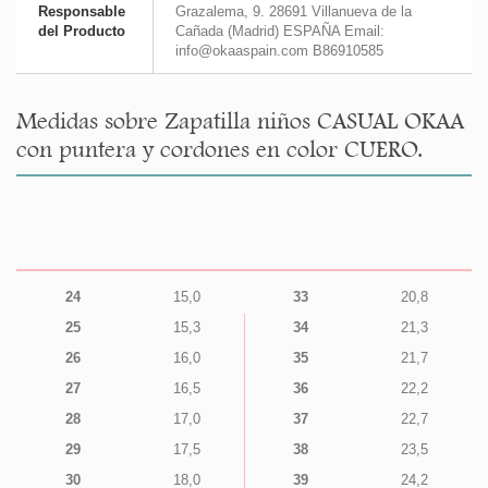
Responsable
Grazalema, 9. 28691 Villanueva de la
del Producto
Cañada (Madrid) ESPAÑA Email:
info@okaaspain.com B86910585
Medidas sobre Zapatilla niños CASUAL OKAA
con puntera y cordones en color CUERO.
24
15,0
33
20,8
25
15,3
34
21,3
26
16,0
35
21,7
27
16,5
36
22,2
28
17,0
37
22,7
29
17,5
38
23,5
30
18,0
39
24,2