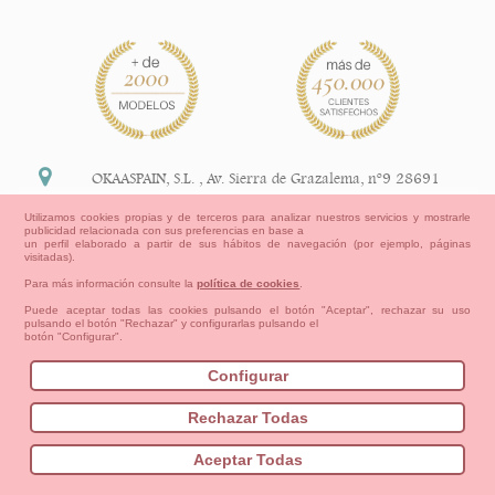
OKAASPAIN, S.L.
,
Av. Sierra de Grazalema, nº9 28691
Villanueva de la Cañada Madrid (España)
Utilizamos cookies propias y de terceros para analizar nuestros servicios y mostrarle
publicidad relacionada con sus preferencias en base a
+34 91 113 89 09
un perfil elaborado a partir de sus hábitos de navegación (por ejemplo, páginas
visitadas).
info@okaaspain.com
Para más información consulte la
política de cookies
.
Puede aceptar todas las cookies pulsando el botón "Aceptar", rechazar su uso
pulsando el botón "Rechazar" y configurarlas pulsando el
Información Legal
botón "Configurar".
Condiciones generales de compra, formas de pago ,
política de devoluciones y reembolsos
Configurar
Privacidad
Aviso Legal
Aviso Cookies
Contacto
Mapa del sitio
Cómo crear tu cuenta OKAA.
Rechazar Todas
Bebés
Pequeños/as
Niña
Niño
Mamas & Papas
Aceptar Todas
NUEVA COLECCION
OUTLET-ULTIMAS TALLAS