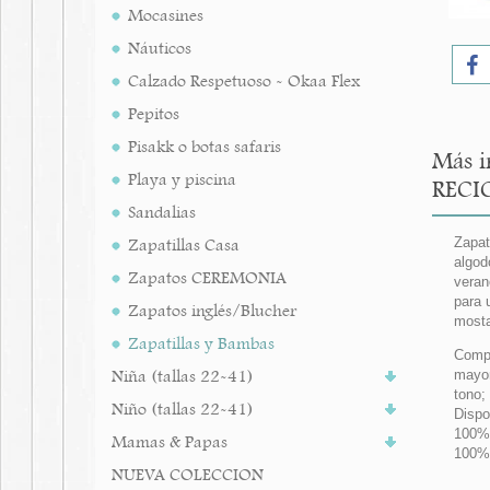
Mocasines
Náuticos
Calzado Respetuoso - Okaa Flex
Pepitos
Pisakk o botas safaris
Más i
Playa y piscina
RECI
Sandalias
Zapatillas Casa
Zapat
algod
Zapatos CEREMONIA
veran
para 
Zapatos inglés/Blucher
most
Zapatillas y Bambas
Compl
Niña (tallas 22-41)
mayor
tono;
Niño (tallas 22-41)
Dispo
100%
Mamas & Papas
100% 
NUEVA COLECCION