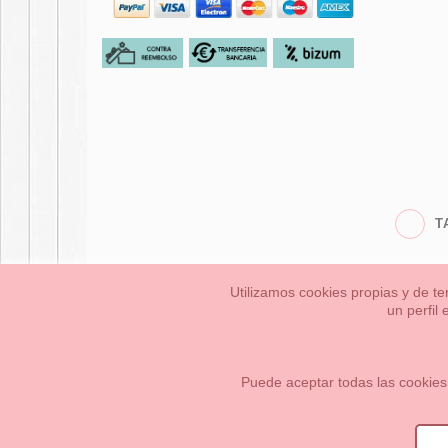
T
Utilizamos cookies propias y de te
un perfil
Bebés
Pequeños/a
Información Legal
Condiciones generales de compra,
Cómo crear tu cuenta OKAA.
Mapa del sitio
Puede aceptar todas las cookies
OKAASPAIN, S.L.
,
Av. Sierra de Graza