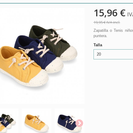
15,96 €
IVA
19,95 €
IVA incl.
Zapatilla o Tenis ni
puntera.
Talla
20