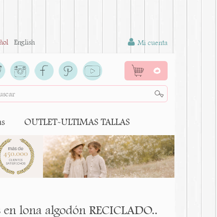
ñol
English
Mi cuenta
0
as
OUTLET-ULTIMAS TALLAS
os en lona algodón RECICLADO..