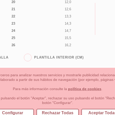
20
12,0
21
12,6
22
13,3
23
14,3
24
14,7
25
15,5
26
16,2
ALLA
PLANTILLA INTERIOR (CM)
rceros para analizar nuestros servicios y mostrarle publicidad relacio
 elaborado a partir de sus hábitos de navegación (por ejemplo, páginas v
s
Niña
Niño
Mamas & Papas
NUEVA COLECCION
OU
Para más información consulte la
política de cookies
.
 formas de pago , política de devoluciones y reembolsos
Privacidad
 pulsando el botón "Aceptar", rechazar su uso pulsando el botón "Recha
botón "Configurar".
lema, nº9 28691 Villanueva de la Cañada Madrid (España)
+34 9
Configurar
Rechazar Todas
Aceptar Toda