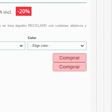
-20%
 incl.
ños en lona algodón RECICLADO con cordones elásticos y
Color
- Elige color -
Comprar
Comprar