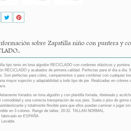
nformación sobre Zapatilla niño con puntera y co
CLADO..
illa tipo tenis en lona algodón RECICLADO con cordones elásticos y puntera 
ón RECICLADO y acabados de primera calidad. Perfectas para el día a día. 
o. Son perfectas para coles, campamentos o para combinar con cualquier loo
una mayor sujeción y adaptabilidad a todo tipo de pie. Realizadas en colores
aza.
etamente forrados en lona algodón y con plantilla forrada, ribeteada y acolc
 comodidad y una correcta transpiración de sus pies. Suela o piso de goma 
 antideslizante y totalmente flexible para que ellos puedan caminar o jugar si
nible en 3 colores. Rango de tallas: 20-32. TALLAN NORMAL.
 fabricado en ESPAÑA.
Lavable.