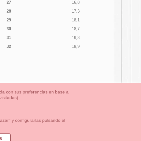
27
16,8
28
17,3
29
18,1
30
18,7
31
19,3
32
19,9
nada con sus preferencias en base a
isitadas).
TLET-ULTIMAS TALLAS
Aviso Legal
Aviso Cookies
Contacto
zar" y configurarlas pulsando el
1 113 89 09
info@okaaspain.com
s