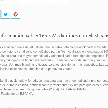
nformación sobre Tenis Moda niños con elástico e
 Zapatilla o tenis de MODA en lona Serratex totalmente acolchada y forrada pa
o con cierre con diseño con elástico para niños. Realizada en lona natural 10
lástico para una mayor comodidad y adaptabilidad a todo tipo de empeines. P
rno y principios de la primavera-verano. Combinan con toda su ropa y son lo ú
rada. Son muy blanditas y ligeras para los pies de las más pequeños. Las zap
das las colecciones infantiles esta primavera-verano.
lantilla acolchada y forrada en lona para una mayor comodidad y una correct
 de primera calidad, antideslizante y totalmente flexible para que ellos pue
nible en 3 colores. Rango de tallas (20-34). TALLAN NORMAL.
 Fabricado en ESPAÑA.