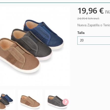
19,96 €
IVA
24,95 €
IVA incl.
Nueva Zapatilla o Teni
Talla
20