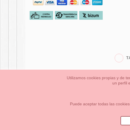
T
Utilizamos cookies propias y de te
un perfil
Bebés
Pequeños/a
Información Legal
Condiciones generales de compra,
Cómo crear tu cuenta OKAA.
Mapa del sitio
Puede aceptar todas las cookies
OKAASPAIN, S.L.
,
Av. Sierra de Graza