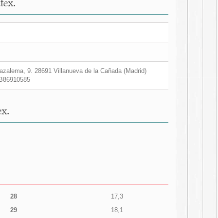
tex.
zalema, 9. 28691 Villanueva de la Cañada (Madrid)
B86910585
x.
28
17,3
29
18,1