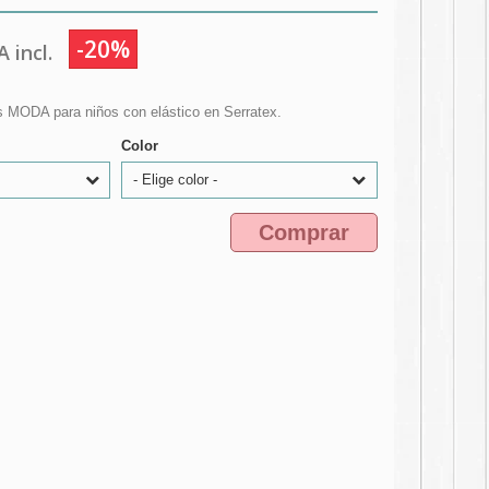
-20%
 incl.
s MODA para niños con elástico en Serratex.
Color
- Elige color -
Comprar