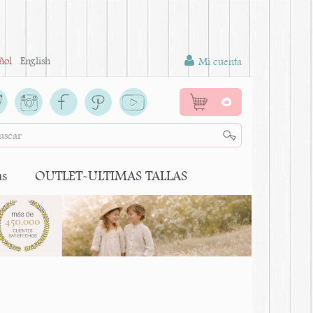
ñol
English
Mi cuenta
0
as
OUTLET-ULTIMAS TALLAS