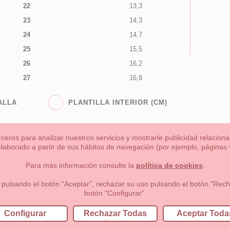
22
13,3
23
14,3
24
14,7
25
15,5
26
16,2
27
16,8
ALLA
PLANTILLA INTERIOR (CM)
rceros para analizar nuestros servicios y mostrarle publicidad relacio
 elaborado a partir de sus hábitos de navegación (por ejemplo, páginas v
s
Niña
Niño
Mamas & Papas
NUEVA COLECCION
OU
Para más información consulte la
política de cookies
.
 formas de pago , política de devoluciones y reembolsos
Privacidad
 pulsando el botón "Aceptar", rechazar su uso pulsando el botón "Recha
botón "Configurar".
lema, nº9 28691 Villanueva de la Cañada Madrid (España)
+34 9
Configurar
Rechazar Todas
Aceptar Toda