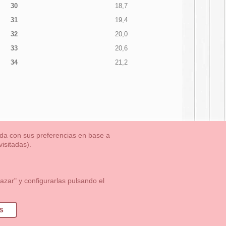
30
18,7
31
19,4
32
20,0
33
20,6
34
21,2
nada con sus preferencias en base a
isitadas).
TLET-ULTIMAS TALLAS
Aviso Legal
Aviso Cookies
Contacto
zar" y configurarlas pulsando el
1 113 89 09
info@okaaspain.com
s