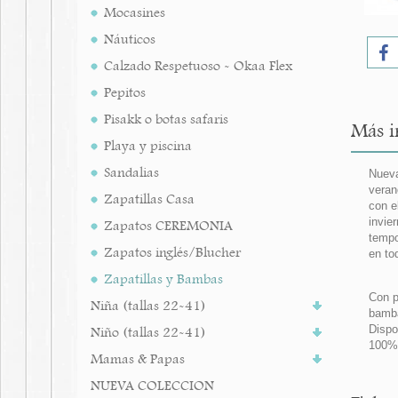
Mocasines
Náuticos
Calzado Respetuoso - Okaa Flex
Pepitos
Pisakk o botas safaris
Más i
Playa y piscina
Sandalias
Nueva
veran
Zapatillas Casa
con e
invie
Zapatos CEREMONIA
tempo
Zapatos inglés/Blucher
en to
Zapatillas y Bambas
Con p
Niña (tallas 22-41)
bamba
Dispo
Niño (tallas 22-41)
100%
Mamas & Papas
NUEVA COLECCION