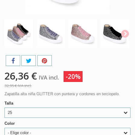
26,36 €
-20%
IVA incl.
32,95 €
IVA incl.
Zapatilla alta niña GLITTER con puntera y cordones en terciopelo.
Talla
25
Color
- Elige color -