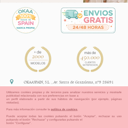
OKAASPAIN, S.L.
,
Av. Sierra de Grazalema, nº9 28691
Villanueva de la Cañada Madrid (España)
Utilizamos cookies propias y de terceros para analizar nuestros servicios y mostrarle
publicidad relacionada con sus preferencias en base a
+34 91 113 89 09
un perfil elaborado a partir de sus hábitos de navegación (por ejemplo, páginas
visitadas).
info@okaaspain.com
Para más información consulte la
política de cookies
.
Puede aceptar todas las cookies pulsando el botón "Aceptar", rechazar su uso
pulsando el botón "Rechazar" y configurarlas pulsando el
Información Legal
botón "Configurar".
Condiciones generales de compra, formas de pago ,