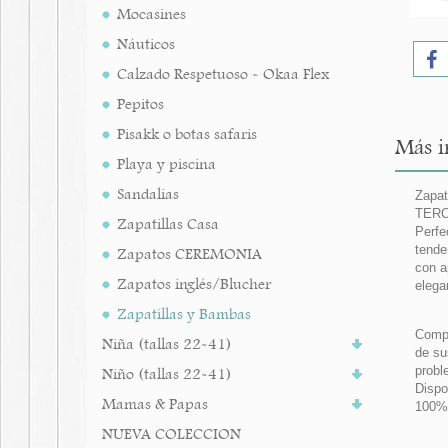
Mocasines
Náuticos
Calzado Respetuoso - Okaa Flex
Pepitos
Pisakk o botas safaris
Más i
Playa y piscina
Sandalias
Zapat
TERCI
Zapatillas Casa
Perfe
tende
Zapatos CEREMONIA
con a
Zapatos inglés/Blucher
elega
Zapatillas y Bambas
Compl
Niña (tallas 22-41)
de su
prob
Niño (tallas 22-41)
Dispo
Mamas & Papas
100%
NUEVA COLECCION