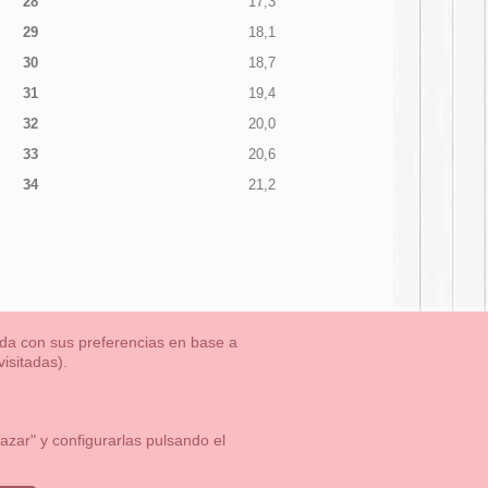
28
17,3
29
18,1
30
18,7
31
19,4
32
20,0
33
20,6
34
21,2
nada con sus preferencias en base a
isitadas).
TLET-ULTIMAS TALLAS
Aviso Legal
Aviso Cookies
Contacto
zar" y configurarlas pulsando el
1 113 89 09
info@okaaspain.com