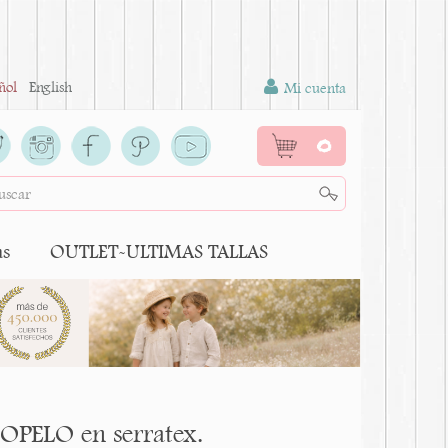
ñol
English
Mi cuenta
0
as
OUTLET-ULTIMAS TALLAS
OPELO en serratex.