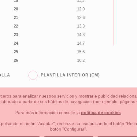
19
11,3
20
12,0
21
12,6
22
13,3
23
14,3
24
14,7
25
15,5
26
16,2
ALLA
PLANTILLA INTERIOR (CM)
rceros para analizar nuestros servicios y mostrarle publicidad relacio
 elaborado a partir de sus hábitos de navegación (por ejemplo, páginas v
s
Niña
Niño
Mamas & Papas
NUEVA COLECCION
OU
Para más información consulte la
política de cookies
.
 formas de pago , política de devoluciones y reembolsos
Privacidad
 pulsando el botón "Aceptar", rechazar su uso pulsando el botón "Recha
botón "Configurar".
lema, nº9 28691 Villanueva de la Cañada Madrid (España)
+34 9