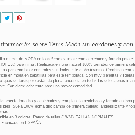
nformación sobre Tenis Moda sin cordones y con
illa o tenis de MODA en lona Serratex totalmente acolchada y forrada para e
OPELO para niñas. Realizada en lona natural 100% Serratex de primera calid
ctas para combinar con todos sus looks este otoño-invierno. Combinan con tod
ncia en moda en zapatillas para esta temporada. Son muy blanditas y ligeras
pliques de terciopelo están de plena tendencia en todas las colecciones infa
nte. Con cierre adherente para una mayor comodidad.
etamente forradas y acolchadas y con plantilla acolchada y forrada en lona 
s pies. Suela 100% goma tipo bamba de primera calidad, antideslizante y tota
lemas.
nible en 3 colores. Rango de tallas (18-34). TALLAN NORMALES.
 Fabricado en ESPAÑA.