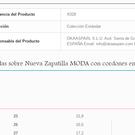
encia del Producto
X028
cción
Colección Estándar
OKAASPAIN, S.L.U. Avd. Sierra de Gra
onsable del Producto
ESPAÑA Email: info@okaaspain.com 
as sobre Nueva Zapatilla MODA con cordones en p
25
15,8
26
16,6
27
17,2