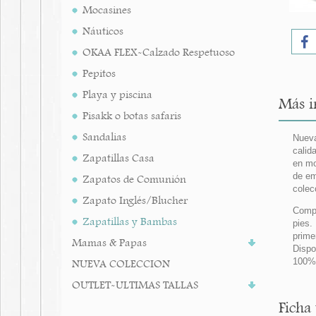
Mocasines
Náuticos
OKAA FLEX-Calzado Respetuoso
Pepitos
Playa y piscina
Más i
Pisakk o botas safaris
Sandalias
Nueva
calid
Zapatillas Casa
en mo
de em
Zapatos de Comunión
colec
Zapato Inglés/Blucher
Compl
Zapatillas y Bambas
pies.
prime
Mamas & Papas
Dispo
100%
NUEVA COLECCION
OUTLET-ULTIMAS TALLAS
Ficha