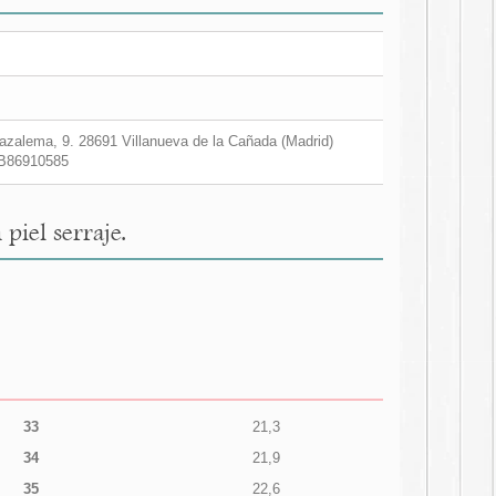
zalema, 9. 28691 Villanueva de la Cañada (Madrid)
B86910585
iel serraje.
33
21,3
34
21,9
35
22,6