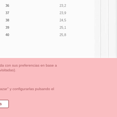
36
23,2
37
23,9
38
24,5
39
25,1
40
25,8
nada con sus preferencias en base a
isitadas).
TLET-ULTIMAS TALLAS
Aviso Legal
Aviso Cookies
Contacto
zar" y configurarlas pulsando el
1 113 89 09
info@okaaspain.com
s