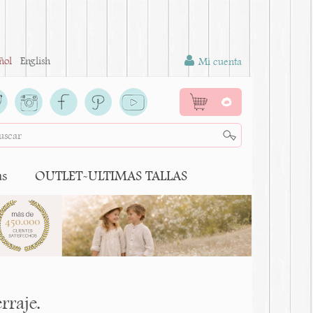
ñol
English
Mi cuenta
0
as
OUTLET-ULTIMAS TALLAS
rraje.