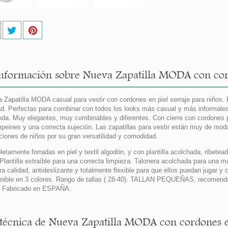
nformación sobre Nueva Zapatilla MODA con cord
 Zapatilla MODA casual para vestir con cordones en piel serraje para niños. 
ad. Perfectas para combinar con todos los looks más casual y más informales
da. Muy elegantes, muy combinables y diferentes. Con cierre con cordones p
peines y una correcta sujeción. Las zapatillas para vestir están muy de mod
ciones de niños por su gran versatilidad y comodidad.
etamente forradas en piel y textil algodón, y con plantilla acolchada, ribetea
 Plantilla extraíble para una correcta limpieza. Talonera acolchada para una
ra calidad, antideslizante y totalmente flexible para que ellos puedan jugar y
nible en 3 colores. Rango de tallas ( 28-40). TALLAN PEQUEÑAS, recomendam
 Fabricado en ESPAÑA.
 técnica de Nueva Zapatilla MODA con cordones en