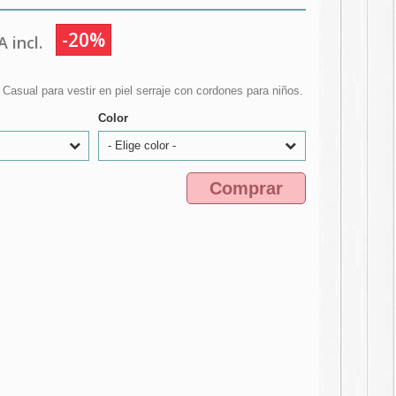
-20%
 incl.
asual para vestir en piel serraje con cordones para niños.
Color
- Elige color -
Comprar