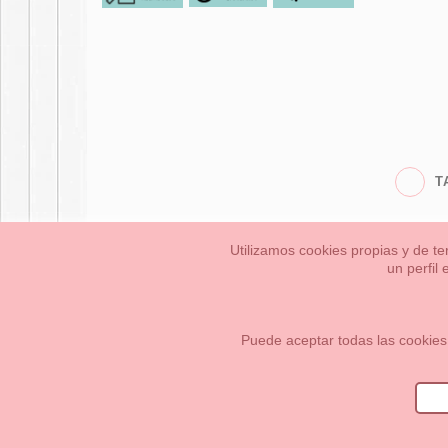
T
Utilizamos cookies propias y de te
un perfil
Bebés
Pequeños/a
Información Legal
Condiciones generales de compra,
Cómo crear tu cuenta OKAA.
Mapa del sitio
Puede aceptar todas las cookies
OKAASPAIN, S.L.
,
Av. Sierra de Graza