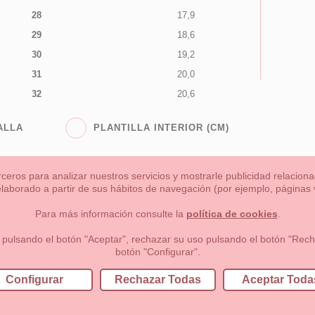
28
17,9
29
18,6
30
19,2
31
20,0
32
20,6
ALLA
PLANTILLA INTERIOR (CM)
rceros para analizar nuestros servicios y mostrarle publicidad relacio
 elaborado a partir de sus hábitos de navegación (por ejemplo, páginas v
s
Niña
Niño
Mamas & Papas
NUEVA COLECCION
OU
Para más información consulte la
política de cookies
.
 formas de pago , política de devoluciones y reembolsos
Privacidad
 pulsando el botón "Aceptar", rechazar su uso pulsando el botón "Recha
botón "Configurar".
lema, nº9 28691 Villanueva de la Cañada Madrid (España)
+34 9
Configurar
Rechazar Todas
Aceptar Toda