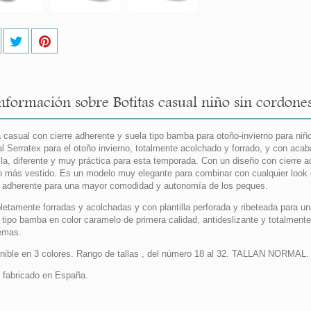
nformación sobre Botitas casual niño sin cordones
a casual con cierre adherente y suela tipo bamba para otoño-invierno para ni
al Serratex para el otoño invierno, totalmente acolchado y forrado, y con aca
lla, diferente y muy práctica para esta temporada. Con un diseño con cierre a
o más vestido. Es un modelo muy elegante para combinar con cualquier look c
e adherente para una mayor comodidad y autonomía de los peques.
etamente forradas y acolchadas y con plantilla perforada y ribeteada para una
tipo bamba en color caramelo de primera calidad, antideslizante y totalmente 
emas.
nible en 3 colores. Rango de tallas , del número 18 al 32. TALLAN NORMAL.
fabricado en España.