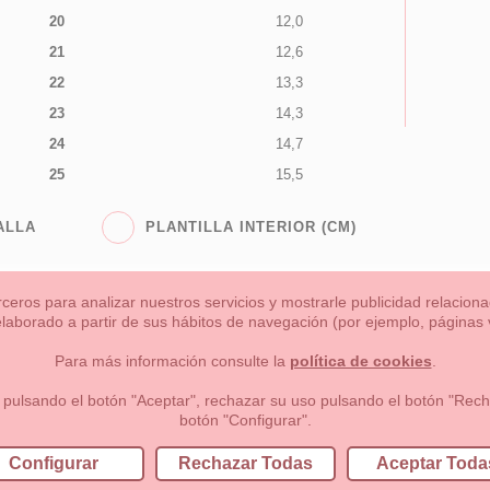
20
12,0
21
12,6
22
13,3
23
14,3
24
14,7
25
15,5
ALLA
PLANTILLA INTERIOR (CM)
rceros para analizar nuestros servicios y mostrarle publicidad relacio
 elaborado a partir de sus hábitos de navegación (por ejemplo, páginas v
s
Niña
Niño
Mamas & Papas
NUEVA COLECCION
OU
Para más información consulte la
política de cookies
.
 formas de pago , política de devoluciones y reembolsos
Privacidad
 pulsando el botón "Aceptar", rechazar su uso pulsando el botón "Recha
botón "Configurar".
lema, nº9 28691 Villanueva de la Cañada Madrid (España)
+34 9
Configurar
Rechazar Todas
Aceptar Toda