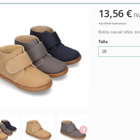
13,56 €
IVA
16,95 €
IVA incl.
Botita casual niños si
Talla
18