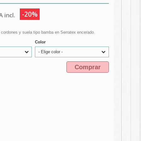
-20%
 incl.
n cordones y suela tipo bamba en Serratex encerado.
Color
- Elige color -
Comprar