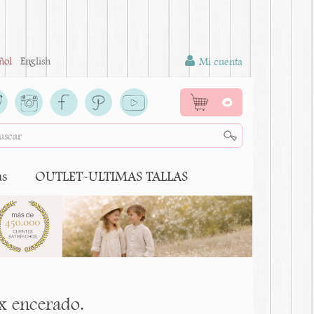
ñol
English
Mi cuenta
0
as
OUTLET-ULTIMAS TALLAS
ex encerado.