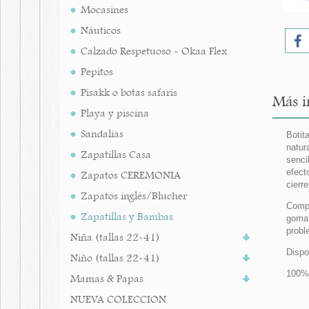
Mocasines
Náuticos
Calzado Respetuoso - Okaa Flex
Pepitos
Pisakk o botas safaris
Más i
Playa y piscina
Sandalias
Botit
natur
Zapatillas Casa
senci
efect
Zapatos CEREMONIA
cierr
Zapatos inglés/Blucher
Compl
Zapatillas y Bambas
goma 
probl
Niña (tallas 22-41)
Dispo
Niño (tallas 22-41)
100% 
Mamas & Papas
NUEVA COLECCION