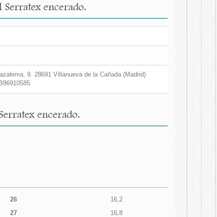
l Serratex encerado.
zalema, 9. 28691 Villanueva de la Cañada (Madrid)
B86910585
 Serratex encerado.
26
16,2
27
16,8