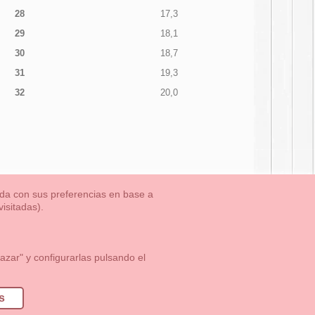
28
17,3
29
18,1
30
18,7
31
19,3
32
20,0
nada con sus preferencias en base a
isitadas).
TLET-ULTIMAS TALLAS
Aviso Legal
Aviso Cookies
Contacto
zar" y configurarlas pulsando el
1 113 89 09
info@okaaspain.com
s