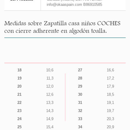
info@okaaspain.com B86910585
Medidas sobre Zapatilla casa niños COCHES
con cierre adherente en algodón toalla.
18
10,6
27
16,6
19
11,3
28
17,2
20
12,0
29
17,9
21
12,6
30
18,5
22
13,3
31
19,1
23
14,3
32
19,7
24
14,9
33
20,3
25
15,4
34
20,9