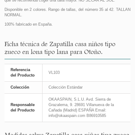
que se recomienda coger una talla mayor. NO SECAR AL SOL.
Disponible en 2 colores. Rango de tallas, del número 35 al 42. TALLAN
NORMAL.
100% fabricado en España.
Ficha técnica de Zapatilla casa niños tipo
zueco en lona tipo lana para Otoño.
Referencia
VL103
del Producto
Colección
Colección Estándar
OKAASPAIN, S.L.U. Avd. Sierra de
Responsable
Grazalema, 9. 28691 Villanueva de la
del Producto
Cañada (Madrid) ESPAÑA Email:
info@okaaspain.com B86910585
Medidas sobre Zapatilla casa niños tipo zueco