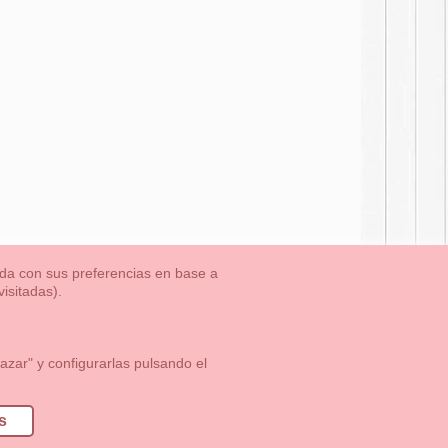
nada con sus preferencias en base a
isitadas).
TLET-ULTIMAS TALLAS
Aviso Legal
Aviso Cookies
Contacto
zar" y configurarlas pulsando el
1 113 89 09
info@okaaspain.com
s