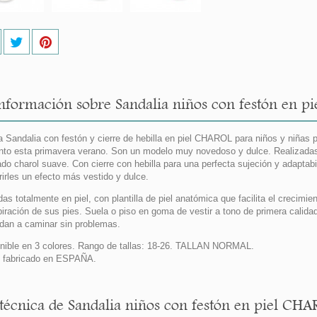
nformación sobre Sandalia niños con festón en p
 Sandalia con festón y cierre de hebilla en piel CHAROL para niños y niñas 
nto esta primavera verano. Son un modelo muy novedoso y dulce. Realizadas 
do charol suave. Con cierre con hebilla para una perfecta sujeción y adapta
rirles un efecto más vestido y dulce.
das totalmente en piel, con plantilla de piel anatómica que facilita el crecimie
piración de sus pies. Suela o piso en goma de vestir a tono de primera calidad,
dan a caminar sin problemas.
nible en 3 colores. Rango de tallas: 18-26. TALLAN NORMAL.
 fabricado en ESPAÑA.
 técnica de Sandalia niños con festón en piel CHA