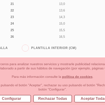
21
13,0
22
13,6
23
14,3
24
15,0
25
15,5
26
16,5
ALLA
PLANTILLA INTERIOR (CM)
rceros para analizar nuestros servicios y mostrarle publicidad relacio
 elaborado a partir de sus hábitos de navegación (por ejemplo, páginas v
s
Niña
Niño
Mamas & Papas
NUEVA COLECCION
OU
Para más información consulte la
política de cookies
.
 formas de pago , política de devoluciones y reembolsos
Privacidad
 pulsando el botón "Aceptar", rechazar su uso pulsando el botón "Recha
botón "Configurar".
lema, nº9 28691 Villanueva de la Cañada Madrid (España)
+34 9
Configurar
Rechazar Todas
Aceptar Toda