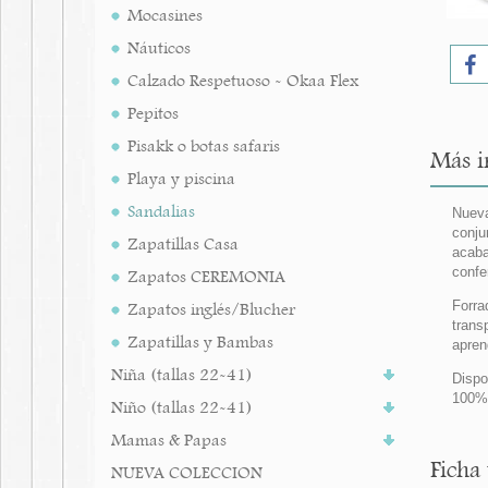
Mocasines
Náuticos
Calzado Respetuoso - Okaa Flex
Pepitos
Pisakk o botas safaris
Más i
Playa y piscina
Sandalias
Nueva
conju
Zapatillas Casa
acaba
confe
Zapatos CEREMONIA
Forra
Zapatos inglés/Blucher
trans
Zapatillas y Bambas
apren
Niña (tallas 22-41)
Dispo
100%
Niño (tallas 22-41)
Mamas & Papas
Ficha
NUEVA COLECCION