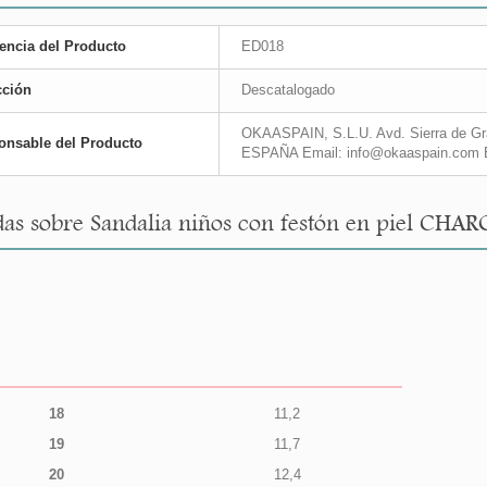
encia del Producto
ED018
cción
Descatalogado
OKAASPAIN, S.L.U. Avd. Sierra de Gra
onsable del Producto
ESPAÑA Email: info@okaaspain.com 
as sobre Sandalia niños con festón en piel CHAR
18
11,2
19
11,7
20
12,4