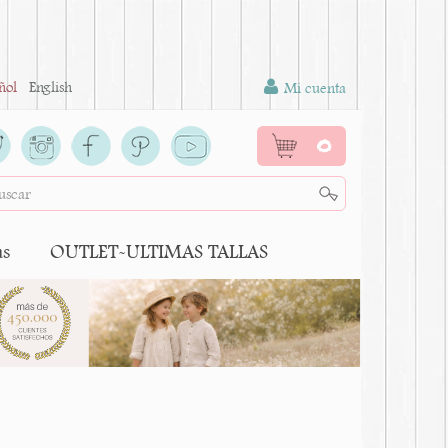
ñol
English
Mi cuenta
0
as
OUTLET-ULTIMAS TALLAS