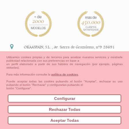
OKAASPAIN, S.L.
,
Av. Sierra de Grazalema, nº9 28691
Villanueva de la Cañada Madrid (España)
Utilizamos cookies propias y de terceros para analizar nuestros servicios y mostrarle
publicidad relacionada con sus preferencias en base a
+34 91 113 89 09
un perfil elaborado a partir de sus hábitos de navegación (por ejemplo, páginas
visitadas).
info@okaaspain.com
Para más información consulte la
política de cookies
.
Puede aceptar todas las cookies pulsando el botón "Aceptar", rechazar su uso
pulsando el botón "Rechazar" y configurarlas pulsando el
Información Legal
botón "Configurar".
Condiciones generales de compra, formas de pago ,
política de devoluciones y reembolsos
Configurar
Privacidad
Aviso Legal
Aviso Cookies
Contacto
Mapa del sitio
Cómo crear tu cuenta OKAA.
Rechazar Todas
Bebés
Pequeños/as
Niña
Niño
Mamas & Papas
Aceptar Todas
NUEVA COLECCION
OUTLET-ULTIMAS TALLAS