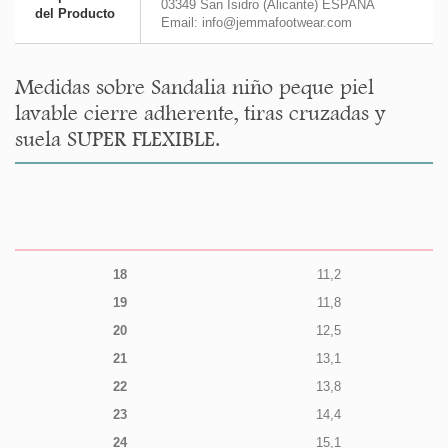
03349 San Isidro (Alicante) ESPAÑA
del Producto
Email: info@jemmafootwear.com
Medidas sobre Sandalia niño peque piel
lavable cierre adherente, tiras cruzadas y
suela SUPER FLEXIBLE.
18
11,2
19
11,8
20
12,5
21
13,1
22
13,8
23
14,4
24
15,1