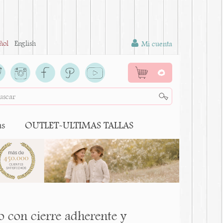
ñol
English
Mi cuenta
0
as
OUTLET-ULTIMAS TALLAS
 con cierre adherente y