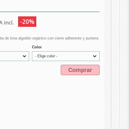
-20%
 incl.
ba de lona algodón orgánico con cierre adherente y puntera.
Color
- Elige color -
Comprar