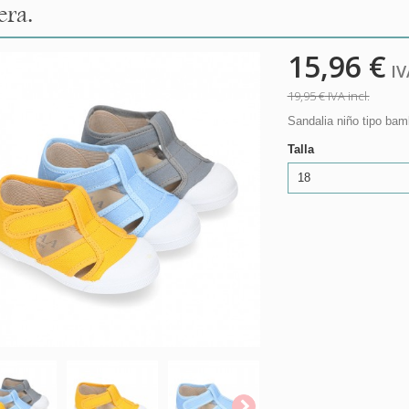
era.
15,96 €
IVA
19,95 €
IVA incl.
Sandalia niño tipo bam
Talla
18