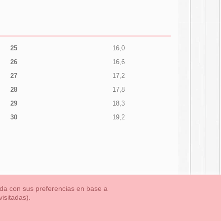
25
16,0
26
16,6
27
17,2
28
17,8
29
18,3
30
19,2
nada con sus preferencias en base a
isitadas).
TLET-ULTIMAS TALLAS
Aviso Legal
Aviso Cookies
Contacto