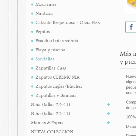
Mocasines
Náuticos
Calzado Respetuoso - Okaa Flex
Pepitos
Pisakk o botas safaris
Playa y piscina
Más i
Sandalias
y pun
Zapatillas Casa
Zapatos CEREMONIA
Nueva
algod
Zapatos inglés/Blucher
peque
una m
Zapatillas y Bambas
Compl
Niña (tallas 22-41)
de go
Niño (tallas 22-41)
100% 
Mamas & Papas
Dispo
NUEVA COLECCION
Rango