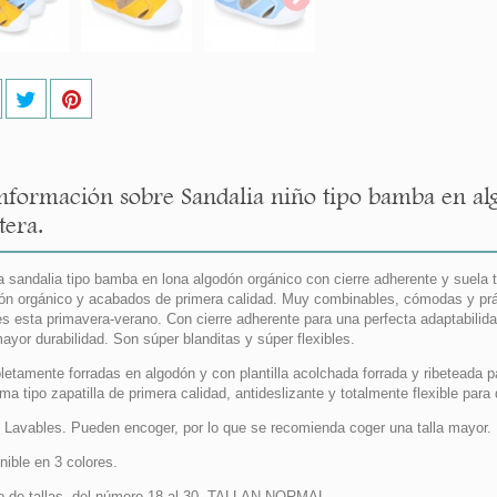
nformación sobre Sandalia niño tipo bamba en al
tera.
 sandalia tipo bamba en lona algodón orgánico con cierre adherente y suela t
ón orgánico y acabados de primera calidad. Muy combinables, cómodas y prác
s esta primavera-verano. Con cierre adherente para una perfecta adaptabili
ayor durabilidad. Son súper blanditas y súper flexibles.
etamente forradas en algodón y con plantilla acolchada forrada y ribeteada pa
ma tipo zapatilla de primera calidad, antideslizante y totalmente flexible par
Lavables. Pueden encoger, por lo que se recomienda coger una talla mayor.
nible en 3 colores.
 de tallas, del número 18 al 30. TALLAN NORMAL.