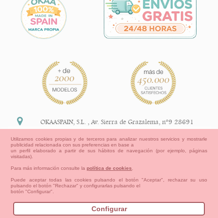
OKAASPAIN, S.L.
,
Av. Sierra de Grazalema, nº9 28691
Villanueva de la Cañada Madrid (España)
Utilizamos cookies propias y de terceros para analizar nuestros servicios y mostrarle
publicidad relacionada con sus preferencias en base a
+34 91 113 89 09
un perfil elaborado a partir de sus hábitos de navegación (por ejemplo, páginas
visitadas).
info@okaaspain.com
Para más información consulte la
política de cookies
.
Puede aceptar todas las cookies pulsando el botón "Aceptar", rechazar su uso
pulsando el botón "Rechazar" y configurarlas pulsando el
Información Legal
botón "Configurar".
Condiciones generales de compra, formas de pago ,
política de devoluciones y reembolsos
Configurar
Privacidad
Aviso Legal
Aviso Cookies
Contacto