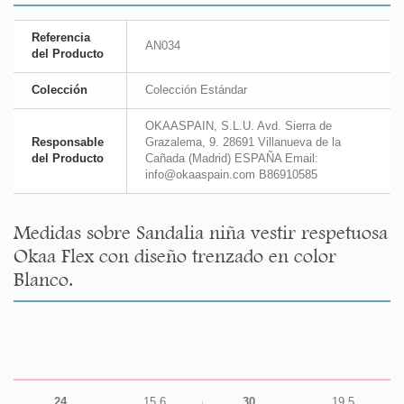
Referencia
AN034
del Producto
Colección
Colección Estándar
OKAASPAIN, S.L.U. Avd. Sierra de
Responsable
Grazalema, 9. 28691 Villanueva de la
del Producto
Cañada (Madrid) ESPAÑA Email:
info@okaaspain.com B86910585
Medidas sobre Sandalia niña vestir respetuosa
Okaa Flex con diseño trenzado en color
Blanco.
24
15,6
30
19,5