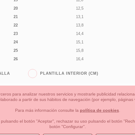
20
12,5
21
13,1
22
13,8
23
14,4
24
15,1
25
15,8
26
16,4
ALLA
PLANTILLA INTERIOR (CM)
rceros para analizar nuestros servicios y mostrarle publicidad relacio
 elaborado a partir de sus hábitos de navegación (por ejemplo, páginas v
s
Niña
Niño
Mamas & Papas
NUEVA COLECCION
OU
Para más información consulte la
política de cookies
.
 formas de pago , política de devoluciones y reembolsos
Privacidad
 pulsando el botón "Aceptar", rechazar su uso pulsando el botón "Recha
botón "Configurar".
lema, nº9 28691 Villanueva de la Cañada Madrid (España)
+34 9