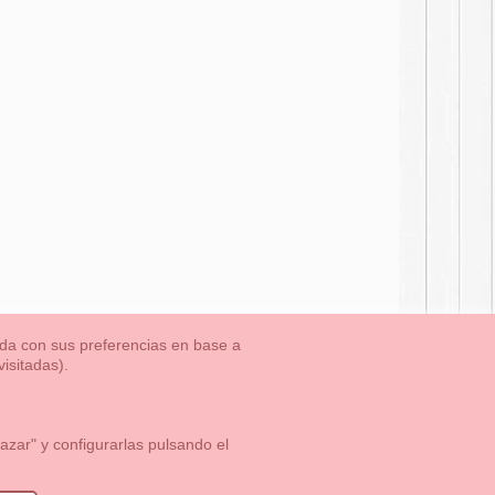
nada con sus preferencias en base a
isitadas).
TLET-ULTIMAS TALLAS
Aviso Legal
Aviso Cookies
Contacto
zar" y configurarlas pulsando el
1 113 89 09
info@okaaspain.com