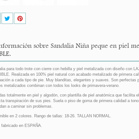
nformación sobre Sandalia Niña peque en piel m
BLE.
lia para todo trote con cierre con hebilla y piel metalizada con diseño co
BLE. Realizada en 100% piel natural con acabado metalizado de primera calid
ación a cada tipo de pie. Muy blanditas, elegantes y suaves. Son perfectas p
es metalizados combinan con todos los looks de primavera-verano.
das totalmente en piel y algodón, con plantilla de piel anatómica que facilita e
cta transpiración de sus pies. Suela o piso de goma de primera calidad a to
dan a caminar sin problemas.
nible en 2 colores. Rango de tallas: 18-26. TALLAN NORMAL.
 fabricado en ESPAÑA.