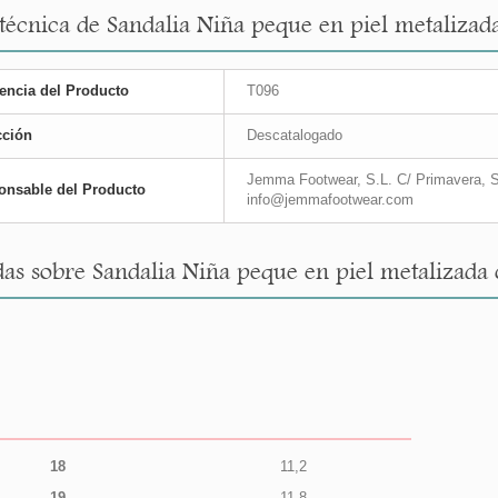
 técnica de Sandalia Niña peque en piel metaliza
encia del Producto
T096
cción
Descatalogado
Jemma Footwear, S.L. C/ Primavera, S
onsable del Producto
info@jemmafootwear.com
as sobre Sandalia Niña peque en piel metalizada
18
11,2
19
11,8