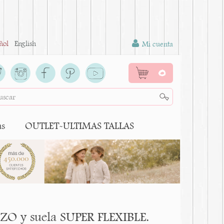
ñol
English
Mi cuenta
0
as
OUTLET-ULTIMAS TALLAS
AZO y suela SUPER FLEXIBLE.