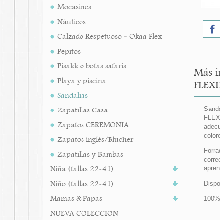
Mocasines
Náuticos
Calzado Respetuoso - Okaa Flex
Pepitos
Pisakk o botas safaris
Más i
Playa y piscina
FLEXI
Sandalias
Zapatillas Casa
Sanda
FLEXI
Zapatos CEREMONIA
adecu
color
Zapatos inglés/Blucher
Forra
Zapatillas y Bambas
corre
Niña (tallas 22-41)
apren
Niño (tallas 22-41)
Dispo
Mamas & Papas
100%
NUEVA COLECCION