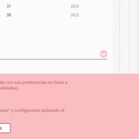
37
24,0
38
24,5
nada con sus preferencias en base a
isitadas).
TLET-ULTIMAS TALLAS
Aviso Legal
Aviso Cookies
Contacto
zar" y configurarlas pulsando el
1 113 89 09
info@okaaspain.com
s