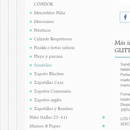
CÓNDOR.
Merceditas Niña
Mocasines
Náuticos
Calzado Respetuoso
Más i
Pisakk o botas safaris
GLITT
Playa y piscina
Sandalias
Sanda
hebil
Zapato Blucher
Perfe
mader
Zapatillas Casa
mamá
Zapatos Comunión
Forra
Zapatos inglés
total
Dispo
Zapatillas y Bambas
100% 
Niño (tallas 22-41)
LOS 
ADIC
Mamas & Papas