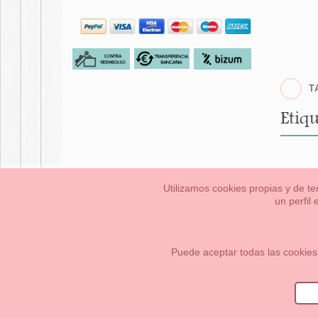
T
Etiqu
Utilizamos cookies propias y de te
un perfil
Bebés
Pequeños/a
Información Legal
Condiciones generales de compra,
Cómo crear tu cuenta OKAA.
Mapa del sitio
Puede aceptar todas las cookies
OKAASPAIN, S.L.
,
Av. Sierra de Graza