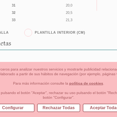
31
20,0
32
20,5
33
21,3
ALLA
PLANTILLA INTERIOR (CM)
etas
rceros para analizar nuestros servicios y mostrarle publicidad relacio
 elaborado a partir de sus hábitos de navegación (por ejemplo, páginas v
s
Niña
Niño
Mamas & Papas
NUEVA COLECCION
OU
Para más información consulte la
política de cookies
.
 formas de pago , política de devoluciones y reembolsos
Privacidad
 pulsando el botón "Aceptar", rechazar su uso pulsando el botón "Recha
botón "Configurar".
lema, nº9 28691 Villanueva de la Cañada Madrid (España)
+34 9
Configurar
Rechazar Todas
Aceptar Toda