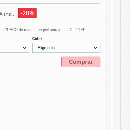
-20%
 incl.
ipo ZUECO de madera en piel serraje con GLITTER.
Color
- Elige color -
Comprar