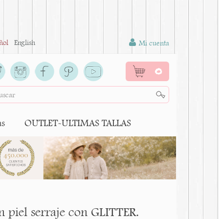
ñol
English
Mi cuenta
0
as
OUTLET-ULTIMAS TALLAS
piel serraje con GLITTER.