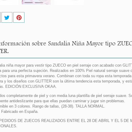
nformación sobre Sandalia Niña Mayor tipo ZUEC
ER.
lia niña mayor para vestir tipo ZUECO en piel serraje con acabado con GLIT
la para una perfecta sujeción. Realizados en 100% Piel natural serraje suav
ctos para esta primavera verano. Combinan con toda su ropa esta temporada 
a y los diseños con GLITTER son la última tendencia esta temporada, y est
s. EDICIÓN EXCLUSIVA OKAA.
dos completamente de piel y con media luna plantilla de piel serraje suave. S
mente antideslizante para que ellas puedan caminar y jugar sin problemas.
nible en 3 colores. Rango de tallas, (28-38). TALLA NORMAL.
Fabricado en España.
PEDIDOS DE ZUECOS REALIZADOS ENTRE EL 28 DE ABRIL Y EL 5 D
IONALES.