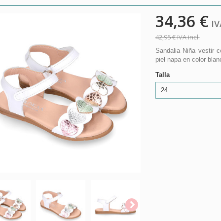
34,36 €
IVA
42,95 €
IVA incl.
Sandalia Niña vestir 
piel napa en color blan
Talla
24