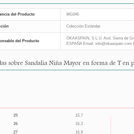
encia del Producto
MG046
cción
Colección Estándar
OKAASPAIN, S.L.U. Avd. Sierra de Gra
onsable del Producto
ESPAÑA Email: info@okaaspain.com 
as sobre Sandalia Niña Mayor en forma de T en p
25
15,7
26
16,3
27
16,9