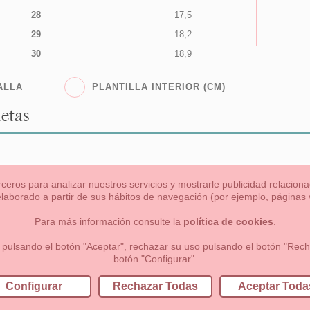
28
17,5
29
18,2
30
18,9
ALLA
PLANTILLA INTERIOR (CM)
etas
rceros para analizar nuestros servicios y mostrarle publicidad relacio
 elaborado a partir de sus hábitos de navegación (por ejemplo, páginas v
s
Niña
Niño
Mamas & Papas
NUEVA COLECCION
OU
Para más información consulte la
política de cookies
.
 formas de pago , política de devoluciones y reembolsos
Privacidad
 pulsando el botón "Aceptar", rechazar su uso pulsando el botón "Recha
botón "Configurar".
lema, nº9 28691 Villanueva de la Cañada Madrid (España)
+34 9
Configurar
Rechazar Todas
Aceptar Toda