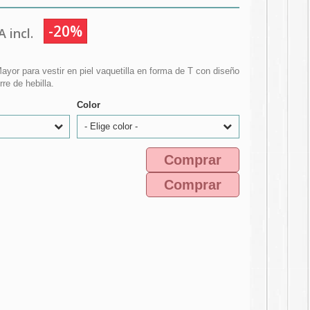
-20%
 incl.
yor para vestir en piel vaquetilla en forma de T con diseño
e de hebilla.
Color
- Elige color -
Comprar
Comprar