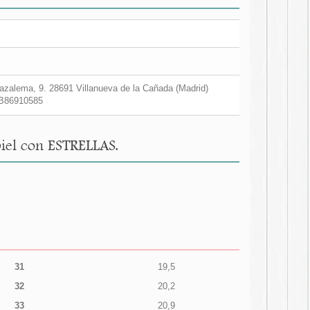
zalema, 9. 28691 Villanueva de la Cañada (Madrid)
B86910585
iel con ESTRELLAS.
31
19,5
32
20,2
33
20,9