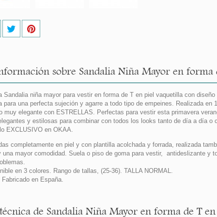
nformación sobre Sandalia Niña Mayor en forma d
 Sandalia niña mayor para vestir en forma de T en piel vaquetilla con diseñ
la para una perfecta sujeción y agarre a todo tipo de empeines. Realizada en 
o muy elegante con ESTRELLAS. Perfectas para vestir esta primavera veran
legantes y estilosas para combinar con todos los looks tanto de día a día 
lo EXCLUSIVO en OKAA.
das completamente en piel y con plantilla acolchada y forrada, realizada tamb
y una mayor comodidad. Suela o piso de goma para vestir, antideslizante y to
roblemas.
nible en 3 colores. Rango de tallas, (25-36). TALLA NORMAL.
Fabricado en España.
 técnica de Sandalia Niña Mayor en forma de T en