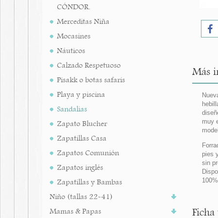
CÓNDOR.
Merceditas Niña
Mocasines
Náuticos
Calzado Respetuoso
Más i
Pisakk o botas safaris
Playa y piscina
Nueva
hebil
Sandalias
diseñ
muy e
Zapato Blucher
mode
Zapatillas Casa
Forra
Zapatos Comunión
pies 
sin p
Zapatos inglés
Dispo
100% 
Zapatillas y Bambas
Niño (tallas 22-41)
Ficha
Mamas & Papas