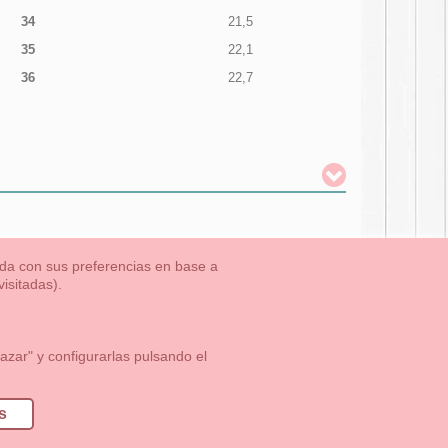
34
21,5
35
22,1
36
22,7
nada con sus preferencias en base a
isitadas).
TLET-ULTIMAS TALLAS
Aviso Legal
Aviso Cookies
Contacto
zar" y configurarlas pulsando el
1 113 89 09
info@okaaspain.com
s