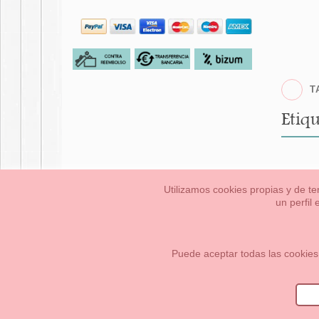
T
Etiqu
Utilizamos cookies propias y de te
un perfil
Bebés
Pequeños/a
Información Legal
Condiciones generales de compra,
Cómo crear tu cuenta OKAA.
Mapa del sitio
Puede aceptar todas las cookies
OKAASPAIN, S.L.
,
Av. Sierra de Graza