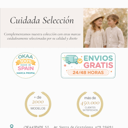
OKAASPAIN, S.L.
,
Av. Sierra de Grazalema, nº9 28691