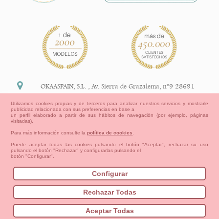
OKAASPAIN, S.L.
,
Av. Sierra de Grazalema, nº9 28691
Villanueva de la Cañada Madrid (España)
Utilizamos cookies propias y de terceros para analizar nuestros servicios y mostrarle
publicidad relacionada con sus preferencias en base a
+34 91 113 89 09
un perfil elaborado a partir de sus hábitos de navegación (por ejemplo, páginas
visitadas).
info@okaaspain.com
Para más información consulte la
política de cookies
.
Puede aceptar todas las cookies pulsando el botón "Aceptar", rechazar su uso
pulsando el botón "Rechazar" y configurarlas pulsando el
Información Legal
botón "Configurar".
Condiciones generales de compra, formas de pago ,
política de devoluciones y reembolsos
Configurar
Privacidad
Aviso Legal
Aviso Cookies
Contacto
Mapa del sitio
Cómo crear tu cuenta OKAA.
Rechazar Todas
Bebés
Pequeños/as
Niña
Niño
Mamas & Papas
Aceptar Todas
NUEVA COLECCION
OUTLET-ULTIMAS TALLAS