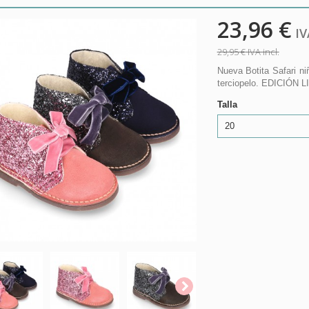
23,96 €
IVA
29,95 €
IVA incl.
Nueva Botita Safari n
terciopelo. EDICIÓN 
Talla
20