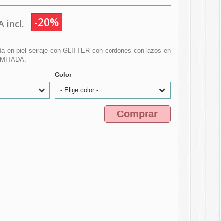
-20%
 incl.
iña en piel serraje con GLITTER con cordones con lazos en
LIMITADA.
Color
- Elige color -
Comprar