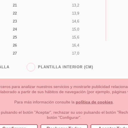
21
13,2
22
13,9
23
14,6
24
15,0
25
15,6
26
16,4
27
17,0
ALLA
PLANTILLA INTERIOR (CM)
rceros para analizar nuestros servicios y mostrarle publicidad relacio
 elaborado a partir de sus hábitos de navegación (por ejemplo, páginas v
s
Niña
Niño
Mamas & Papas
NUEVA COLECCION
OU
Para más información consulte la
política de cookies
.
 formas de pago , política de devoluciones y reembolsos
Privacidad
 pulsando el botón "Aceptar", rechazar su uso pulsando el botón "Recha
botón "Configurar".
lema, nº9 28691 Villanueva de la Cañada Madrid (España)
+34 9