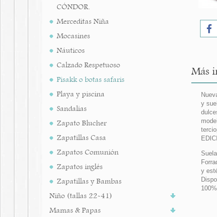
CÓNDOR.
Merceditas Niña
Mocasines
Náuticos
Calzado Respetuoso
Más i
Pisakk o botas safaris
Playa y piscina
Nueva
y sue
Sandalias
dulce
model
Zapato Blucher
terci
Zapatillas Casa
EDIC
Zapatos Comunión
Suela
Forra
Zapatos inglés
y est
Dispo
Zapatillas y Bambas
100%
Niño (tallas 22-41)
Mamas & Papas