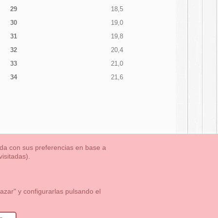
29
18,5
30
19,0
31
19,8
32
20,4
33
21,0
34
21,6
nada con sus preferencias en base a
isitadas).
TLET-ULTIMAS TALLAS
Aviso Legal
Aviso Cookies
Contacto
zar" y configurarlas pulsando el
1 113 89 09
info@okaaspain.com