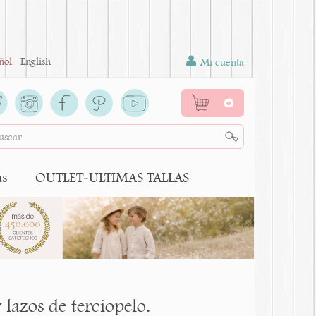
ñol
English
Mi cuenta
0
as
OUTLET-ULTIMAS TALLAS
 lazos de terciopelo.