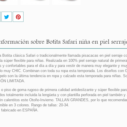
nformación sobre Botita Safari niña en piel serraj
 Botita clásica Safari o tradicionalmente llamada pisacacas en piel serraje
la súper flexible para niñas. Realizada en 100% piel serraje natural de pr
s y confortables para el día a día y para vestir de manera muy elegante y mu
o muy CHIC. Combinan con toda su ropa esta temporada. Los diseños con 
opelo son la última tendencia en ropa y calzado esta temporada para niñas. S
IÓN LIMITADA.
 o piso de goma rugoso de primera calidad antideslizante y súper flexible par
dos totalmente incluida la lengüeta y con plantilla perforada en piel también
én calentitos este Otoño-Invierno. TALLAN GRANDES, por lo que recomendamo
nible en 3 colores. Rango de tallas: 20-34.
 fabricado en ESPAÑA.