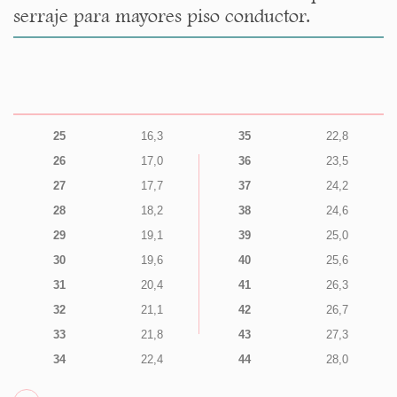
serraje para mayores piso conductor.
25
16,3
35
22,8
26
17,0
36
23,5
27
17,7
37
24,2
28
18,2
38
24,6
29
19,1
39
25,0
30
19,6
40
25,6
31
20,4
41
26,3
32
21,1
42
26,7
33
21,8
43
27,3
34
22,4
44
28,0