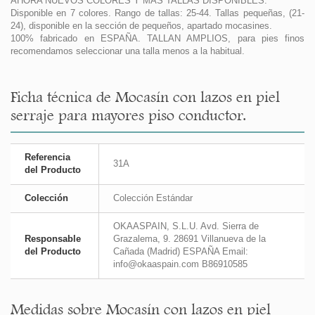
AHORA NUEVOS COLORES Y MÁS TALLAS DISPONIBLES.
Disponible en 7 colores. Rango de tallas: 25-44. Tallas pequeñas, (21-
24), disponible en la sección de pequeños, apartado mocasines.
100% fabricado en ESPAÑA. TALLAN AMPLIOS, para pies finos
recomendamos seleccionar una talla menos a la habitual.
Ficha técnica de Mocasín con lazos en piel
serraje para mayores piso conductor.
Referencia
31A
del Producto
Colección
Colección Estándar
OKAASPAIN, S.L.U. Avd. Sierra de
Responsable
Grazalema, 9. 28691 Villanueva de la
del Producto
Cañada (Madrid) ESPAÑA Email:
info@okaaspain.com B86910585
Medidas sobre Mocasín con lazos en piel