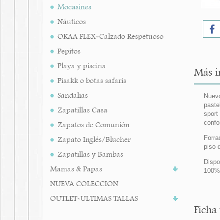
Mocasines
Náuticos
OKAA FLEX-Calzado Respetuoso
Pepitos
Playa y piscina
Más i
Pisakk o botas safaris
Sandalias
Nuevo
paste
Zapatillas Casa
sport
confo
Zapatos de Comunión
Forra
Zapato Inglés/Blucher
piso 
Zapatillas y Bambas
Dispo
Mamas & Papas
100% 
NUEVA COLECCION
OUTLET-ULTIMAS TALLAS
Ficha