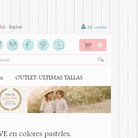
ñol
English
Mi cuenta
0
as
OUTLET-ULTIMAS TALLAS
 en colores pasteles.