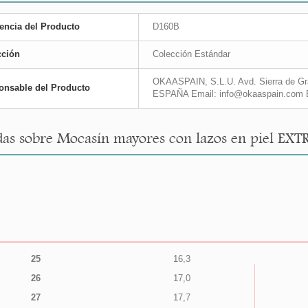
encia del Producto
D160B
cción
Colección Estándar
OKAASPAIN, S.L.U. Avd. Sierra de Gra
onsable del Producto
ESPAÑA Email: info@okaaspain.com 
as sobre Mocasín mayores con lazos en piel EXTR
25
16,3
26
17,0
27
17,7