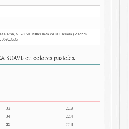
zalema, 9. 28691 Villanueva de la Cañada (Madrid)
B86910585
A SUAVE en colores pasteles.
33
21,8
34
22,4
35
22,8