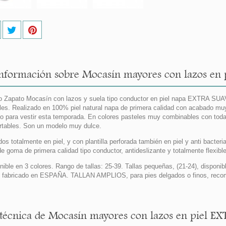
nformación sobre Mocasín mayores con lazos en p
 Zapato Mocasín con lazos y suela tipo conductor en piel napa EXTRA SUA
les. Realizado en 100% piel natural napa de primera calidad con acabado muy
 o para vestir esta temporada. En colores pasteles muy combinables con to
rtables. Son un modelo muy dulce.
dos totalmente en piel, y con plantilla perforada también en piel y anti bacteri
de goma de primera calidad tipo conductor, antideslizante y totalmente flexib
nible en 3 colores. Rango de tallas: 25-39. Tallas pequeñas, (21-24), dispon
fabricado en ESPAÑA. TALLAN AMPLIOS, para pies delgados o finos, recome
 técnica de Mocasín mayores con lazos en piel EX