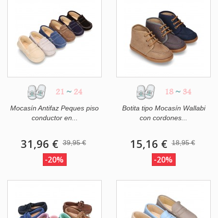
21
~
24
18
~
34
Mocasín Antifaz Peques piso
Botita tipo Mocasín Wallabi
conductor en...
con cordones...
31,96 €
15,16 €
39,95 €
18,95 €
-20%
-20%