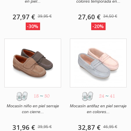
en piel...
colores temporada en...
27,97 €
27,60 €
39,95 €
34,50 €
-30%
-20%
18
~
30
24
~
41
Mocasín niño en piel serraje
Mocasín antifaz en piel serraje
con cierre...
en colores...
31,96 €
32,87 €
39,95 €
46,95 €