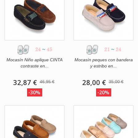
24
~
45
21
~
24
Mocasín Niño aplique CINTA
Mocasín peques con bandera
contraste en...
y estribo en...
32,87 €
28,00 €
46,95 €
35,00 €
-30%
-20%