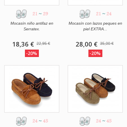
21
~
29
21
~
24
Mocasín niño antifaz en
Mocasín con lazos peques en
Serratex.
piel EXTRA...
18,36 €
28,00 €
22,95 €
35,00 €
-20%
-20%
24
~
45
24
~
45