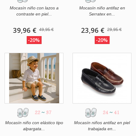
Mocasín niño con lazos a
Mocasín niño antifaz en
contraste en piel...
Serratex en...
39,96 €
23,96 €
49,95 €
29,95 €
-20%
-20%
22
~
37
24
~
41
Mocasín niño con elástico tipo
Mocasín niños antifaz en piel
alpargata...
trabajada en...