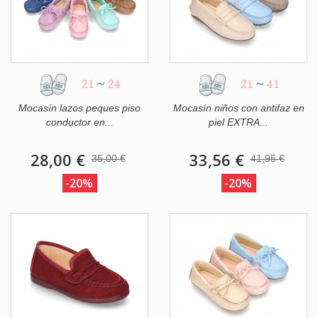
21
~
24
21
~
41
Mocasín lazos peques piso
Mocasín niños con antifaz en
conductor en...
piel EXTRA...
28,00 €
33,56 €
35,00 €
41,95 €
-20%
-20%