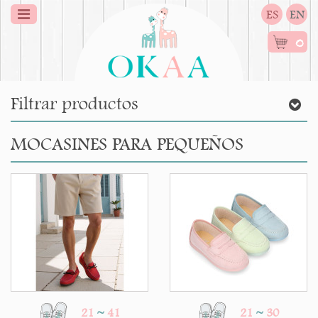
ES
EN
0
Filtrar productos
MOCASINES PARA PEQUEÑOS
21
~
41
21
~
30