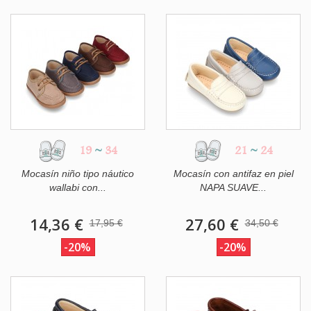
19
~
34
21
~
24
Mocasín niño tipo náutico
Mocasín con antifaz en piel
wallabi con...
NAPA SUAVE...
14,36 €
27,60 €
17,95 €
34,50 €
-20%
-20%