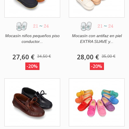
21
~
24
21
~
24
Mocasín niños pequeños piso
Mocasín con antifaz en piel
conductor...
EXTRA SUAVE y...
27,60 €
28,00 €
34,50 €
35,00 €
-20%
-20%