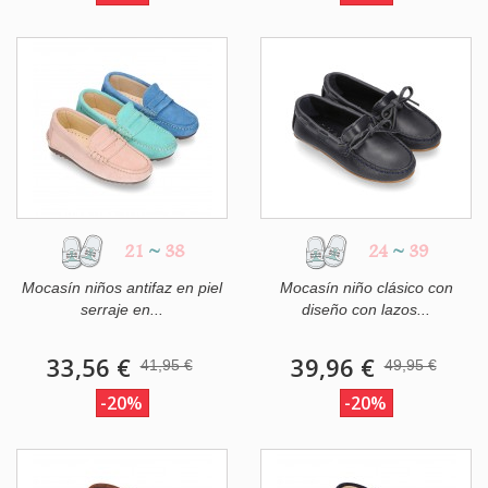
21
~
38
24
~
39
Mocasín niños antifaz en piel
Mocasín niño clásico con
serraje en...
diseño con lazos...
33,56 €
39,96 €
41,95 €
49,95 €
-20%
-20%