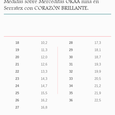
Medidas sobre Merceditas OKAA niña en
Serratex con CORAZÓN BRILLANTE.
18
10,2
28
17,3
19
11,3
29
18,1
20
12,0
30
18,7
21
12,6
31
19,3
22
13,3
32
19,9
23
14,3
33
20,5
24
14,7
34
21,2
25
15,5
35
21,9
26
16,2
36
22,5
27
16,8