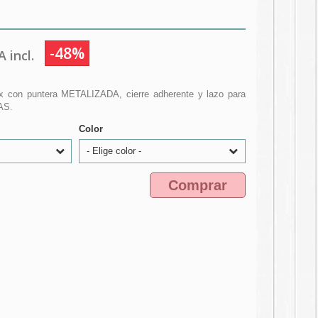
-48%
 incl.
ex con puntera METALIZADA, cierre adherente y lazo para
AS.
Color
- Elige color -
Comprar