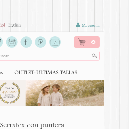
ñol
English
Mi cuenta
0
as
OUTLET-ULTIMAS TALLAS
 Serratex con puntera