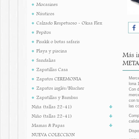
Mocasines
Náuticos
Calzado Respetuoso - Okaa Flex
Pepitos
Pisakk o botas safaris
Playa y piscina
Más i
Sandalias
META
Zapatillas Casa
Zapatos CEREMONIA
Merce
lona 
Zapatos inglés/Blucher
Con d
merce
Zapatillas y Bambas
con t
Niña (tallas 22-41)
las c
Niño (tallas 22-41)
Compl
calid
Mamas & Papas
Dispo
NUEVA COLECCION