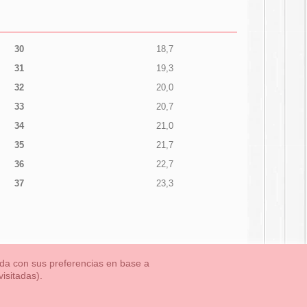
30
18,7
31
19,3
32
20,0
33
20,7
34
21,0
35
21,7
36
22,7
37
23,3
nada con sus preferencias en base a
isitadas).
TLET-ULTIMAS TALLAS
Aviso Legal
Aviso Cookies
Contacto