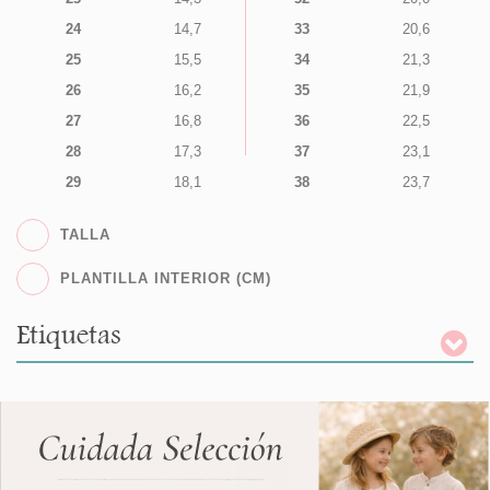
24
14,7
33
20,6
25
15,5
34
21,3
26
16,2
35
21,9
27
16,8
36
22,5
28
17,3
37
23,1
29
18,1
38
23,7
TALLA
PLANTILLA INTERIOR (CM)
Etiquetas