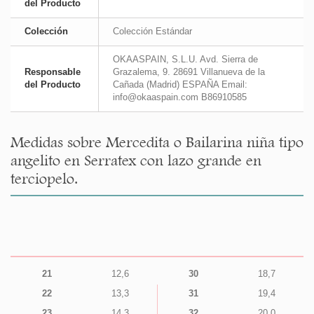
del Producto
Colección
Colección Estándar
OKAASPAIN, S.L.U. Avd. Sierra de
Responsable
Grazalema, 9. 28691 Villanueva de la
del Producto
Cañada (Madrid) ESPAÑA Email:
info@okaaspain.com B86910585
Medidas sobre Mercedita o Bailarina niña tipo
angelito en Serratex con lazo grande en
terciopelo.
21
12,6
30
18,7
22
13,3
31
19,4
23
14,3
32
20,0