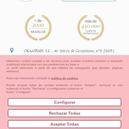
OKAASPAIN, S.L.
,
Av. Sierra de Grazalema, nº9 28691
Villanueva de la Cañada Madrid (España)
Utilizamos cookies propias y de terceros para analizar nuestros servicios y mostrarle
publicidad relacionada con sus preferencias en base a
+34 91 113 89 09
un perfil elaborado a partir de sus hábitos de navegación (por ejemplo, páginas
visitadas).
info@okaaspain.com
Para más información consulte la
política de cookies
.
Puede aceptar todas las cookies pulsando el botón "Aceptar", rechazar su uso
pulsando el botón "Rechazar" y configurarlas pulsando el
Información Legal
botón "Configurar".
Condiciones generales de compra, formas de pago ,
política de devoluciones y reembolsos
Configurar
Privacidad
Aviso Legal
Aviso Cookies
Contacto
Mapa del sitio
Cómo crear tu cuenta OKAA.
Rechazar Todas
Bebés
Pequeños/as
Niña
Niño
Mamas & Papas
Aceptar Todas
NUEVA COLECCION
OUTLET-ULTIMAS TALLAS