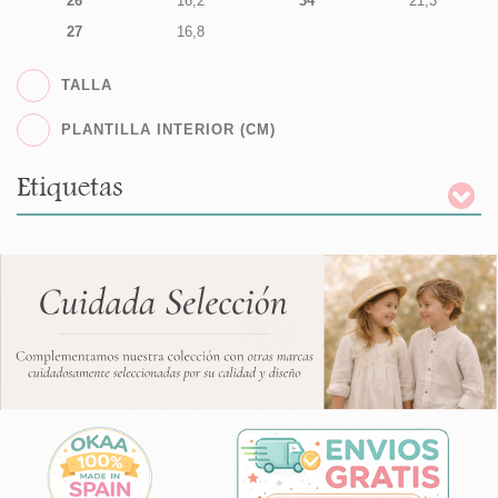
26
16,2
34
21,3
27
16,8
TALLA
PLANTILLA INTERIOR (CM)
Etiquetas