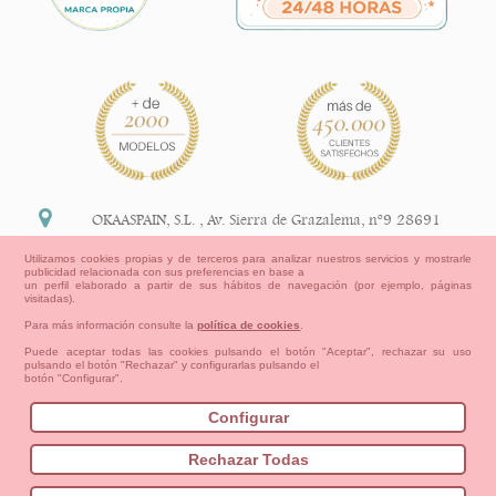
OKAASPAIN, S.L.
,
Av. Sierra de Grazalema, nº9 28691
Villanueva de la Cañada Madrid (España)
Utilizamos cookies propias y de terceros para analizar nuestros servicios y mostrarle
publicidad relacionada con sus preferencias en base a
+34 91 113 89 09
un perfil elaborado a partir de sus hábitos de navegación (por ejemplo, páginas
visitadas).
info@okaaspain.com
Para más información consulte la
política de cookies
.
Puede aceptar todas las cookies pulsando el botón "Aceptar", rechazar su uso
pulsando el botón "Rechazar" y configurarlas pulsando el
Información Legal
botón "Configurar".
Condiciones generales de compra, formas de pago ,
política de devoluciones y reembolsos
Configurar
Privacidad
Aviso Legal
Aviso Cookies
Contacto
Mapa del sitio
Cómo crear tu cuenta OKAA.
Rechazar Todas
Bebés
Pequeños/as
Niña
Niño
Mamas & Papas