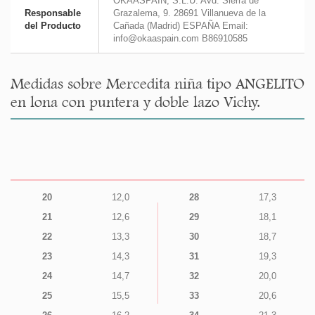
OKAASPAIN, S.L.U. Avd. Sierra de
Responsable
Grazalema, 9. 28691 Villanueva de la
del Producto
Cañada (Madrid) ESPAÑA Email:
info@okaaspain.com B86910585
Medidas sobre Mercedita niña tipo ANGELITO
en lona con puntera y doble lazo Vichy.
20
12,0
28
17,3
21
12,6
29
18,1
22
13,3
30
18,7
23
14,3
31
19,3
24
14,7
32
20,0
25
15,5
33
20,6