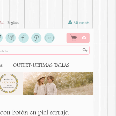
ñol
English
Mi cuenta
0
as
OUTLET-ULTIMAS TALLAS
con botón en piel serraje.