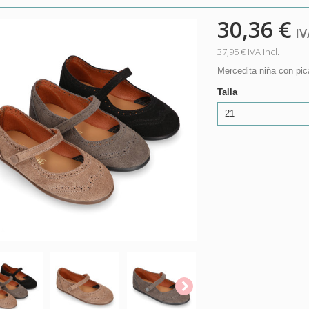
30,36 €
IVA
37,95 €
IVA incl.
Mercedita niña con pica
Talla
21