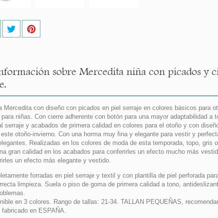
nformación sobre Mercedita niña con picados y ci
e.
 Mercedita con diseño con picados en piel serraje en colores básicos para oto
 para niñas. Con cierre adherente con botón para una mayor adaptabilidad a 
al serraje y acabados de primera calidad en colores para el otoño y con dise
 este otoño-invierno. Con una horma muy fina y elegante para vestir y perfect
legantes. Realizadas en los colores de moda de esta temporada, topo, gri
na gran calidad en los acabados para conferirles un efecto mucho más vesti
rirles un efecto más elegante y vestido.
etamente forradas en piel serraje y textil y con plantilla de piel perforada par
rrecta limpieza. Suela o piso de goma de primera calidad a tono, antideslizan
roblemas.
nible en 3 colores. Rango de tallas: 21-34. TALLAN PEQUEÑAS, recomendamos
 fabricado en ESPAÑA.