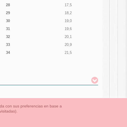
28
17,5
29
18,2
30
19,0
31
19,6
32
20,1
33
20,9
34
21,5
nada con sus preferencias en base a
isitadas).
TLET-ULTIMAS TALLAS
Aviso Legal
Aviso Cookies
Contacto