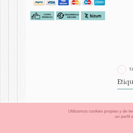
T
Etiqu
Utilizamos cookies propias y de te
un perfil
Bebés
Pequeños/a
Información Legal
Condiciones generales de compra,