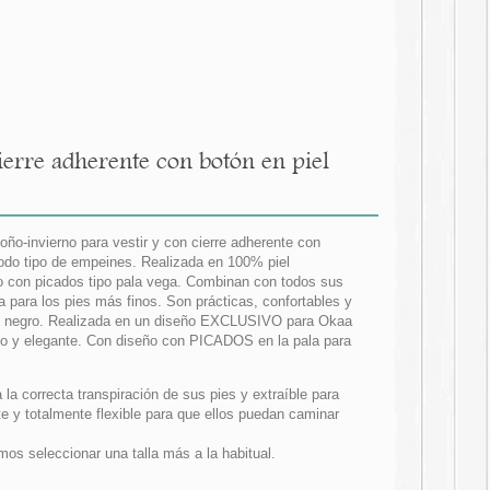
erre adherente con botón en piel
ño-invierno para vestir y con cierre adherente con
todo tipo de empeines. Realizada en 100% piel
ño con picados tipo pala vega. Combinan con todos sus
a para los pies más finos. Son prácticas, confortables y
s o negro. Realizada en un diseño EXCLUSIVO para Okaa
do y elegante. Con diseño con PICADOS en la pala para
a la correcta transpiración de sus pies y extraíble para
te y totalmente flexible para que ellos puedan caminar
 seleccionar una talla más a la habitual.