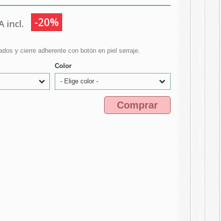
-20%
 incl.
dos y cierre adherente con botón en piel serraje.
Color
- Elige color -
Comprar