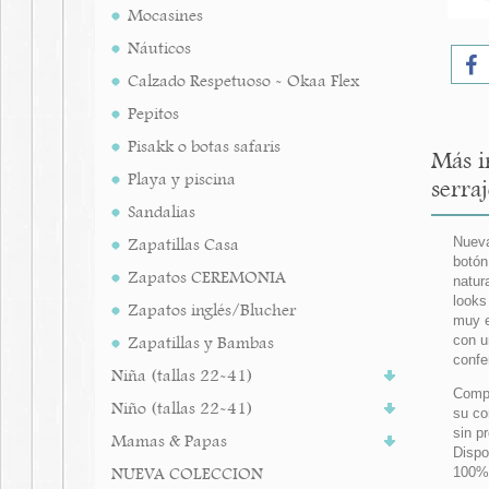
Mocasines
Náuticos
Calzado Respetuoso - Okaa Flex
Pepitos
Pisakk o botas safaris
Más i
Playa y piscina
serraj
Sandalias
Zapatillas Casa
Nueva
botón
Zapatos CEREMONIA
natur
looks
Zapatos inglés/Blucher
muy e
Zapatillas y Bambas
con u
confe
Niña (tallas 22-41)
Compl
Niño (tallas 22-41)
su co
sin p
Mamas & Papas
Dispo
NUEVA COLECCION
100%