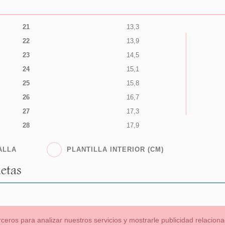
21
13,3
22
13,9
23
14,5
24
15,1
25
15,8
26
16,7
27
17,3
28
17,9
ALLA
PLANTILLA INTERIOR (CM)
etas
rceros para analizar nuestros servicios y mostrarle publicidad relacio