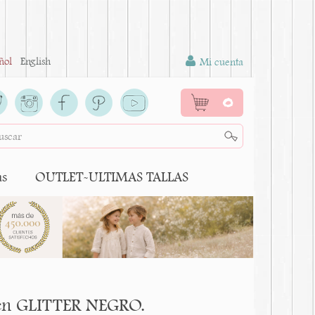
ñol
English
Mi cuenta
0
as
OUTLET-ULTIMAS TALLAS
o en GLITTER NEGRO.