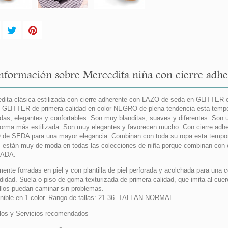
nformación sobre Mercedita niña con cierre adh
dita clásica estilizada con cierre adherente con LAZO de seda en GLITTER 
GLITTER de primera calidad en color NEGRO de plena tendencia esta tempor
as, elegantes y confortables. Son muy blanditas, suaves y diferentes. Son u
orma más estilizada. Son muy elegantes y favorecen mucho. Con cierre adher
de SEDA para una mayor elegancia. Combinan con toda su ropa esta tempora
os están muy de moda en todas las colecciones de niña porque combinan con
TADA.
mente forradas en piel y con plantilla de piel perforada y acolchada para una 
idad. Suela o piso de goma texturizada de primera calidad, que imita al cuero 
llos puedan caminar sin problemas.
nible en 1 color. Rango de tallas: 21-36. TALLAN NORMAL.
os y Servicios recomendados