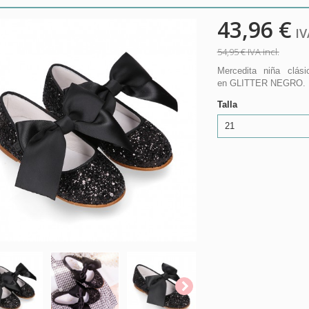
43,96 €
IVA
54,95 €
IVA incl.
Mercedita niña clás
en GLITTER NEGRO. 
Talla
21