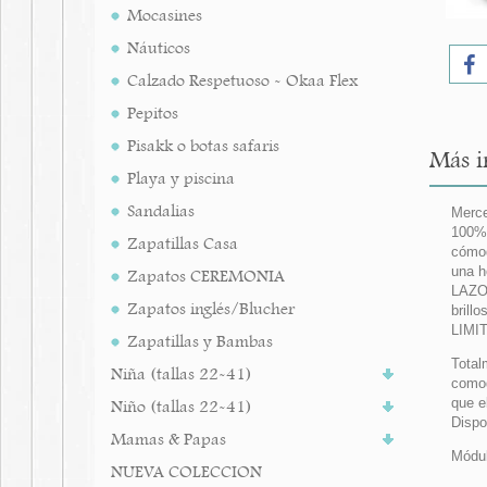
Mocasines
Náuticos
Calzado Respetuoso - Okaa Flex
Pepitos
Pisakk o botas safaris
Más i
Playa y piscina
Sandalias
Merce
100% 
Zapatillas Casa
cómod
una h
Zapatos CEREMONIA
LAZO 
Zapatos inglés/Blucher
brill
LIMI
Zapatillas y Bambas
Total
Niña (tallas 22-41)
comod
que e
Niño (tallas 22-41)
Dispo
Mamas & Papas
Módul
NUEVA COLECCION