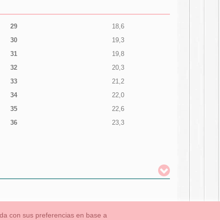
29
18,6
30
19,3
31
19,8
32
20,3
33
21,2
34
22,0
35
22,6
36
23,3
nada con sus preferencias en base a