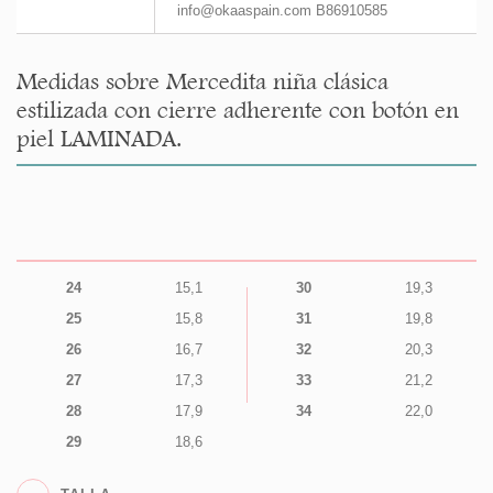
info@okaaspain.com B86910585
Medidas sobre Mercedita niña clásica
estilizada con cierre adherente con botón en
piel LAMINADA.
24
15,1
30
19,3
25
15,8
31
19,8
26
16,7
32
20,3
27
17,3
33
21,2
28
17,9
34
22,0
29
18,6