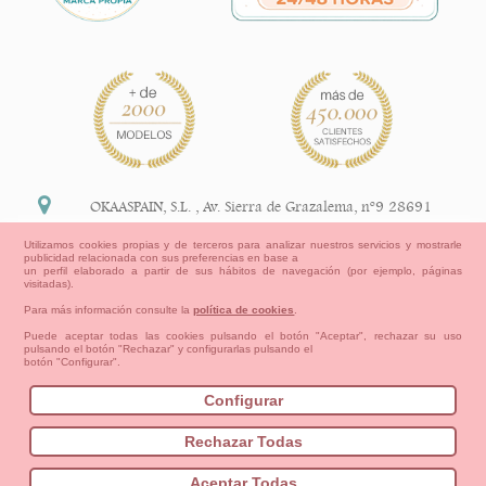
OKAASPAIN, S.L.
,
Av. Sierra de Grazalema, nº9 28691
Villanueva de la Cañada Madrid (España)
Utilizamos cookies propias y de terceros para analizar nuestros servicios y mostrarle
publicidad relacionada con sus preferencias en base a
+34 91 113 89 09
un perfil elaborado a partir de sus hábitos de navegación (por ejemplo, páginas
visitadas).
info@okaaspain.com
Para más información consulte la
política de cookies
.
Puede aceptar todas las cookies pulsando el botón "Aceptar", rechazar su uso
pulsando el botón "Rechazar" y configurarlas pulsando el
Información Legal
botón "Configurar".
Condiciones generales de compra, formas de pago ,
política de devoluciones y reembolsos
Configurar
Privacidad
Aviso Legal
Aviso Cookies
Contacto
Mapa del sitio
Cómo crear tu cuenta OKAA.
Rechazar Todas
Bebés
Pequeños/as
Niña
Niño
Mamas & Papas
Aceptar Todas