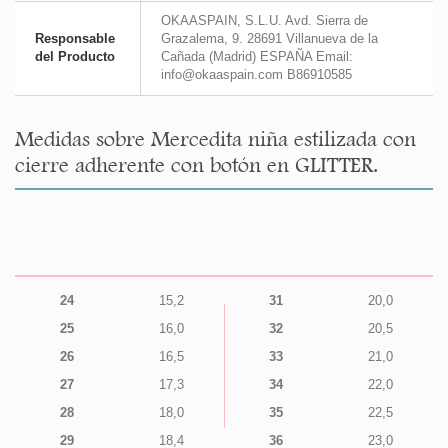
OKAASPAIN, S.L.U. Avd. Sierra de
Responsable
Grazalema, 9. 28691 Villanueva de la
del Producto
Cañada (Madrid) ESPAÑA Email:
info@okaaspain.com B86910585
Medidas sobre Mercedita niña estilizada con
cierre adherente con botón en GLITTER.
24
15,2
31
20,0
25
16,0
32
20,5
26
16,5
33
21,0
27
17,3
34
22,0
28
18,0
35
22,5
29
18,4
36
23,0