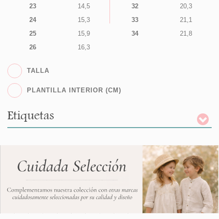
23
14,5
32
20,3
24
15,3
33
21,1
25
15,9
34
21,8
26
16,3
TALLA
PLANTILLA INTERIOR (CM)
Etiquetas