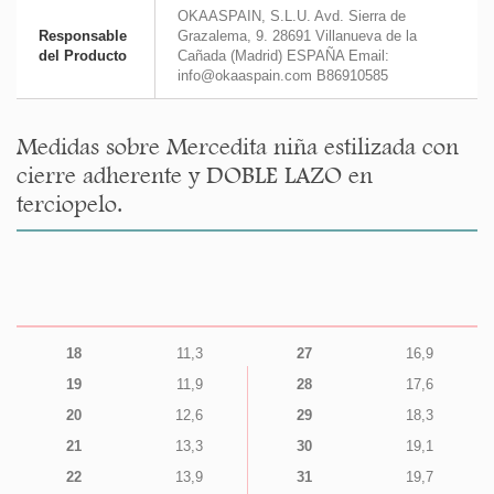
OKAASPAIN, S.L.U. Avd. Sierra de
Responsable
Grazalema, 9. 28691 Villanueva de la
del Producto
Cañada (Madrid) ESPAÑA Email:
info@okaaspain.com B86910585
Medidas sobre Mercedita niña estilizada con
cierre adherente y DOBLE LAZO en
terciopelo.
18
11,3
27
16,9
19
11,9
28
17,6
20
12,6
29
18,3
21
13,3
30
19,1
22
13,9
31
19,7