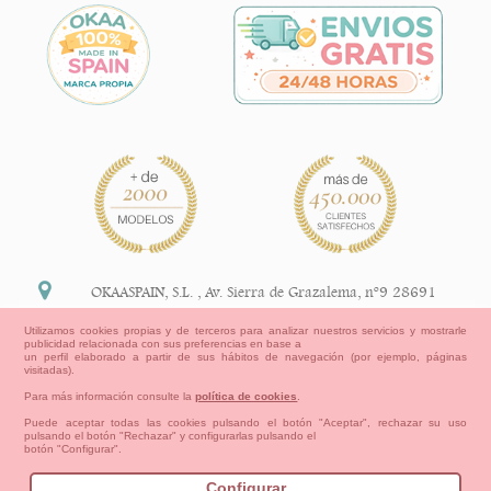
OKAASPAIN, S.L.
,
Av. Sierra de Grazalema, nº9 28691
Villanueva de la Cañada Madrid (España)
Utilizamos cookies propias y de terceros para analizar nuestros servicios y mostrarle
publicidad relacionada con sus preferencias en base a
+34 91 113 89 09
un perfil elaborado a partir de sus hábitos de navegación (por ejemplo, páginas
visitadas).
info@okaaspain.com
Para más información consulte la
política de cookies
.
Puede aceptar todas las cookies pulsando el botón "Aceptar", rechazar su uso
pulsando el botón "Rechazar" y configurarlas pulsando el
Información Legal
botón "Configurar".
Condiciones generales de compra, formas de pago ,
política de devoluciones y reembolsos
Configurar