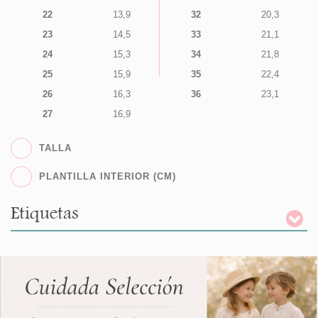
22
13,9
32
20,3
23
14,5
33
21,1
24
15,3
34
21,8
25
15,9
35
22,4
26
16,3
36
23,1
27
16,9
TALLA
PLANTILLA INTERIOR (CM)
Etiquetas