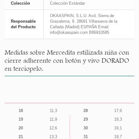
Colección
Colección Estándar
OKAASPAIN, S.L.U. Avd. Sierra de
Responsable
Grazalema, 9. 28691 Villanueva de la
del Producto
Cañada (Madrid) ESPAÑA Email:
info@okaaspain.com B86910585
Medidas sobre Mercedita estilizada niña con
cierre adherente con botón y vivo DORADO
en terciopelo.
18
11,3
28
17,6
19
11,9
29
18,3
20
12,6
30
19,1
21
13,3
31
19,7