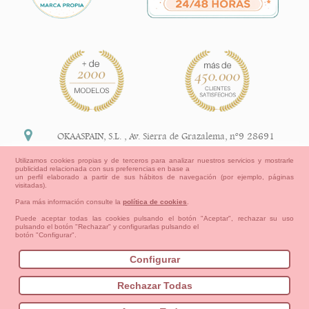
OKAASPAIN, S.L.
,
Av. Sierra de Grazalema, nº9 28691
Villanueva de la Cañada Madrid (España)
Utilizamos cookies propias y de terceros para analizar nuestros servicios y mostrarle
publicidad relacionada con sus preferencias en base a
+34 91 113 89 09
un perfil elaborado a partir de sus hábitos de navegación (por ejemplo, páginas
visitadas).
info@okaaspain.com
Para más información consulte la
política de cookies
.
Puede aceptar todas las cookies pulsando el botón "Aceptar", rechazar su uso
pulsando el botón "Rechazar" y configurarlas pulsando el
Información Legal
botón "Configurar".
Condiciones generales de compra, formas de pago ,
política de devoluciones y reembolsos
Configurar
Privacidad
Aviso Legal
Aviso Cookies
Contacto
Mapa del sitio
Cómo crear tu cuenta OKAA.
Rechazar Todas
Bebés
Pequeños/as
Niña
Niño
Mamas & Papas