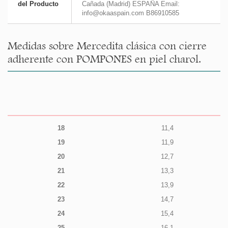
del Producto
Cañada (Madrid) ESPAÑA Email:
info@okaaspain.com B86910585
Medidas sobre Mercedita clásica con cierre
adherente con POMPONES en piel charol.
18
11,4
19
11,9
20
12,7
21
13,3
22
13,9
23
14,7
24
15,4
25
16,1