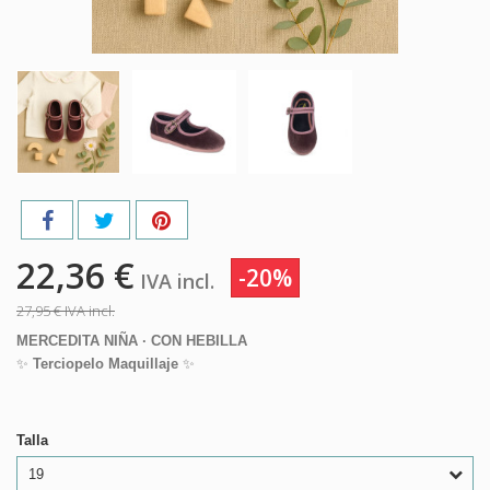
22,36 €
-20%
IVA incl.
27,95 €
IVA incl.
MERCEDITA NIÑA · CON HEBILLA
✨
Terciopelo Maquillaje
✨
Talla
19