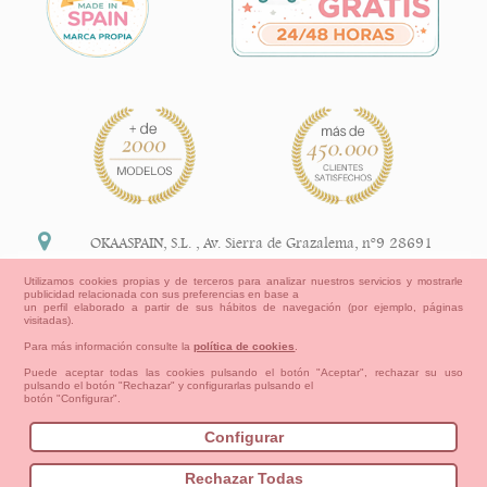
OKAASPAIN, S.L.
,
Av. Sierra de Grazalema, nº9 28691
Villanueva de la Cañada Madrid (España)
Utilizamos cookies propias y de terceros para analizar nuestros servicios y mostrarle
publicidad relacionada con sus preferencias en base a
+34 91 113 89 09
un perfil elaborado a partir de sus hábitos de navegación (por ejemplo, páginas
visitadas).
info@okaaspain.com
Para más información consulte la
política de cookies
.
Puede aceptar todas las cookies pulsando el botón "Aceptar", rechazar su uso
pulsando el botón "Rechazar" y configurarlas pulsando el
Información Legal
botón "Configurar".
Condiciones generales de compra, formas de pago ,
política de devoluciones y reembolsos
Configurar
Privacidad
Aviso Legal
Aviso Cookies
Contacto
Mapa del sitio
Cómo crear tu cuenta OKAA.
Rechazar Todas