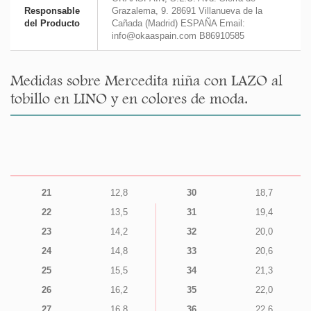
Responsable
Grazalema, 9. 28691 Villanueva de la
del Producto
Cañada (Madrid) ESPAÑA Email:
info@okaaspain.com B86910585
Medidas sobre Mercedita niña con LAZO al
tobillo en LINO y en colores de moda.
21
12,8
30
18,7
22
13,5
31
19,4
23
14,2
32
20,0
24
14,8
33
20,6
25
15,5
34
21,3
26
16,2
35
22,0
27
16,8
36
22,6